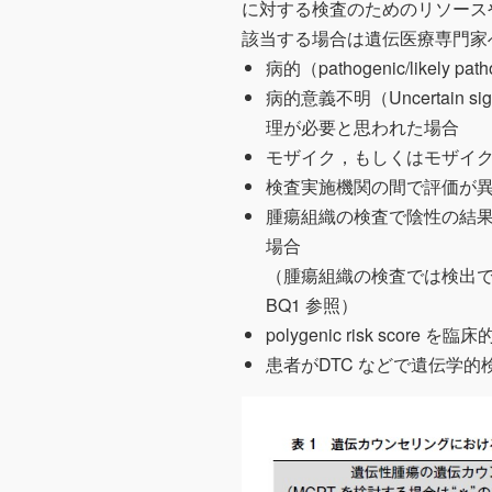
に対する検査のためのリソース
該当する場合は遺伝医療専門家
病的（pathogenic/likel
病的意義不明（Uncertain
理が必要と思われた場合
モザイク，もしくはモザイ
検査実施機関の間で評価が
腫瘍組織の検査で陰性の結
場合
（腫瘍組織の検査では検出
BQ1 参照）
polygenic risk sc
患者がDTC などで遺伝学的検査を実