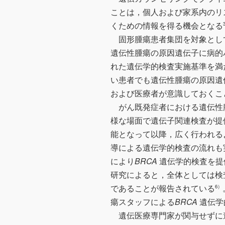
ことは，個人および家系内のリ
くための情報を得る機会となる
固形腫瘍患者集団を対象としてM
遺伝性腫瘍の原因遺伝子に病的
れた遺伝学的検査実施基準を満
い患者でも遺伝性腫瘍の原因遺
および医療者が意識しておくこ
がん既発症者における遺伝性
様な場面で遺伝子関連検査が提
能となって以降，広く行われる
導による遺伝学的検査の流れも
により
BRCA
遺伝学的検査を提
研究によると，全体としては検
であることが報告されている
6）
瘍スタッフによる
BRCA
遺伝学
遺伝医療専門家が関与せずに