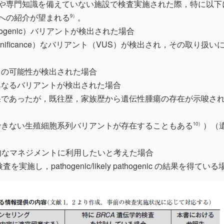
や専門知識を備えていない施設で検査実施された際，特に以下
への紹介が望まれる
。
9）
y pathogenic）バリアントが検出された場合
 significance）なバリアント（VUS）が検出され，その取り扱い
クの可能性が検出された場合
異なるバリアントが検出された場合
果であったが，既往歴，家族歴から遺伝性腫瘍の存在が示唆さ
できない生殖細胞系列バリアントが存在することもある
）（
10）
ore を臨床的なマネジメントに利用したいと考えた場合
施し，pathogenic/likely pathogenic の結果を得ている