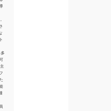
導
，
さ
な
ト
る多
可
フ主
フ
た
能
腫
員