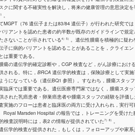
スクに関する不確実性を解決し，将来の健康管理の意思決定を
。
3）
GPT（76 遺伝子または83/84 遺伝子）が行われた研究では
バリアントを認めた患者の約半数が既存のガイドラインで規定
たさないことが示されている
。遺伝性腫瘍を積極的に疑わ
4）5）
伝子に病的バリアントを認めることがあることを，クライエン
とは重要である。
腫瘍の遺伝学的確定診断や，CGP 検査など，がん診療におけ
供される。特に，
BRCA
遺伝学的検査は，保険診療として実施
ようになっている（遺伝BQ1 参照）。すなわち，腫瘍スタッ
実臨床では重要である。遺伝医療専門家ではなく，腫瘍スタッ
供された乳癌患者・卵巣癌患者や腫瘍スタッフの経験を評価し
査実施のフローは患者と臨床医の両方に受け入れられ，実行可
。Royal Marsden Hospital の報告では，トレーニングを受けた
的検査説明時には，表2 の情報が提供されていた
。
7）8）
遺伝学的検査が提供された，もしくは，フォローアップや家系