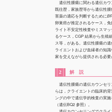
遺伝性腫瘍に関わる遺伝カウ
既往歴，家族歴等から遺伝性腫
害薬の適応を判断するために
B
卵巣癌が推定されるケース，免
ライト不安定性検査やミスマッチ
るケース，CGP 結果から生
ス等，がある。遺伝性腫瘍の遺
ライエントおよび血縁者の知識
家を交えながら提供される必要
解 説
2
遺伝性腫瘍の遺伝カウンセリ
らは，クライエントの臨床的背
ングの中で遺伝学的検査の実施
（遺伝BQ2 参照）。
遺伝カウンセリングでクライ