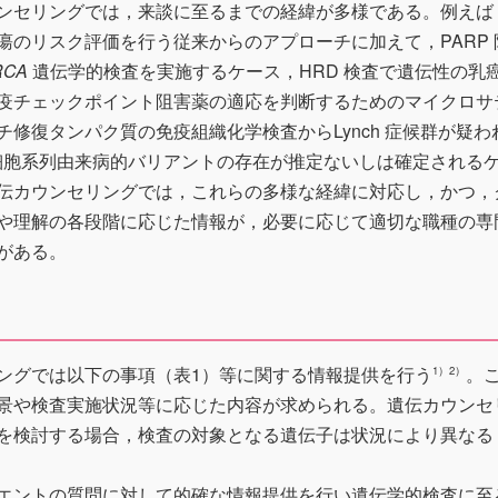
ンセリングでは，来談に至るまでの経緯が多様である。例えば
瘍のリスク評価を行う従来からのアプローチに加えて，PARP 
RCA
遺伝学的検査を実施するケース，HRD 検査で遺伝性の乳
疫チェックポイント阻害薬の適応を判断するためのマイクロサ
修復タンパク質の免疫組織化学検査からLynch 症候群が疑わ
殖細胞系列由来病的バリアントの存在が推定ないしは確定される
伝カウンセリングでは，これらの多様な経緯に対応し，かつ，
や理解の各段階に応じた情報が，必要に応じて適切な職種の専
がある。
ングでは以下の事項（表1）等に関する情報提供を行う
。
1）2）
景や検査実施状況等に応じた内容が求められる。遺伝カウンセ
を検討する場合，検査の対象となる遺伝子は状況により異なる
エントの質問に対して的確な情報提供を行い遺伝学的検査に至