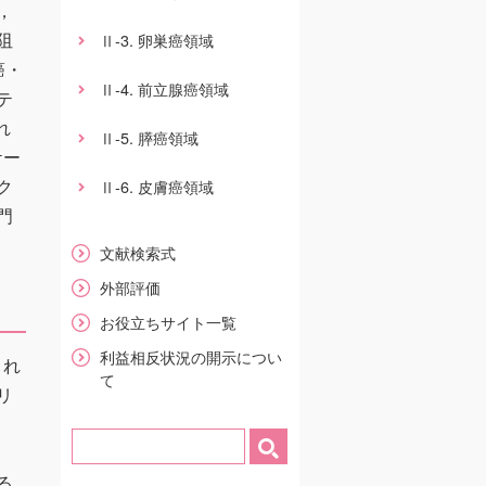
，
阻
-3. 卵巣癌領域
Ⅱ
癌・
-4. 前立腺癌領域
Ⅱ
テ
れ
-5. 膵癌領域
Ⅱ
ケー
ク
-6. 皮膚癌領域
Ⅱ
門
文献検索式
外部評価
お役立ちサイト一覧
利益相反状況の開示につい
これ
て
リ
る