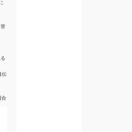
に
に管
れる
遺伝
場合