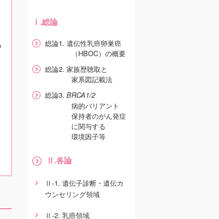
.総論
Ⅰ
総論1. 遺伝性乳癌卵巣癌
つ
（HBOC）の概要
総論2. 家族歴聴取と
家系図記載法
総論3.
BRCA1/2
病的バリアント
保持者のがん発症
に関与する
環境因子等
.各論
Ⅱ
-1. 遺伝子診断・遺伝カ
Ⅱ
ウンセリング領域
-2. 乳癌領域
Ⅱ