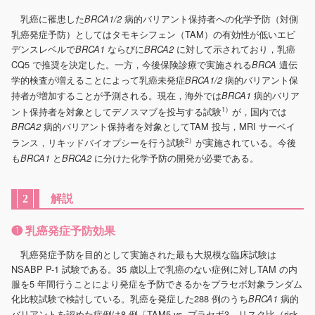
乳癌に罹患した
病的バリアント保持者への化学予防（対側
BRCA1/2
乳癌発症予防）としてはタモキシフェン（TAM）の有効性が低いエビ
デンスレベルで
ならびに
に対して示されており，乳癌
BRCA1
BRCA2
CQ5 で推奨を決定した。一方，今後保険診療で実施される
遺伝
BRCA
学的検査が増えることによって乳癌未発症
病的バリアント保
BRCA1/2
持者が増加することが予測される。現在，海外では
病的バリア
BRCA1
1）
ント保持者を対象としてデノスマブを投与する試験
が，国内では
病的バリアント保持者を対象としてTAM 投与，MRI サーベイ
BRCA2
2）
ランス，リキッドバイオプシーを行う試験
が実施されている。今後
も
と
に分けた化学予防の開発が必要である。
BRCA1
BRCA2
解説
2
❶ 乳癌発症予防効果
乳癌発症予防を目的として実施された最も大規模な臨床試験は
NSABP P-1 試験である。35 歳以上で乳癌のない症例に対しTAM の内
服を5 年間行うことにより発症を予防できるかをプラセボ対象ランダム
化比較試験で検討している。乳癌を発症した288 例のうち
病的
BRCA1
バリアントを認めた症例は8 例〔TAM5 vs. プラセボ3，リスク比（risk