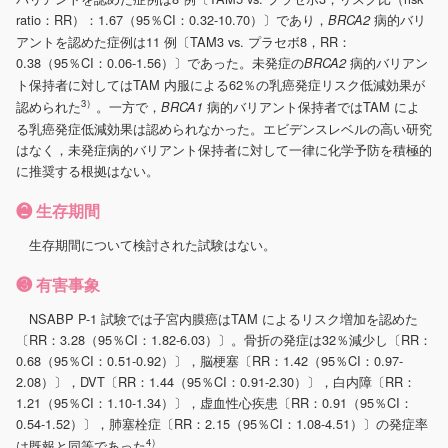
ratio：RR）：1.67（95％CI：0.32-10.70）〕であり，
病的バリ
BRCA2
アントを認めた症例は11 例〔TAM3 vs. プラセボ8，RR：
0.38（95％CI：0.06-1.56）〕であった。未発症の
病的バリアン
BRCA2
ト保持者に対してはTAM 内服による62％の乳癌発症リスク低減効果が
3）
認められた
。一方で，
病的バリアント保持者ではTAM によ
BRCA1
る乳癌発症低減効果は認められなかった。エビデンスレベルの高い研究
はなく，未発症病的バリアント保持者に対して一律に化学予防を積極的
に推奨する根拠はない。
❷ 生存期間
生存期間について検討された試験はない。
❸ 有害事象
NSABP P-1 試験では子宮内膜癌はTAM によるリスク増加を認めた
〔RR：3.28（95％CI：1.82-6.03）〕。骨折の発症は32％減少し〔RR：
0.68（95％CI：0.51-0.92）〕，脳梗塞〔RR：1.42（95％CI：0.97-
2.08）〕，DVT〔RR：1.44（95％CI：0.91-2.30）〕，白内障〔RR：
1.21（95％CI：1.10-1.34）〕，虚血性心疾患〔RR：0.91（95％CI：
0.54-1.52）〕，肺塞栓症〔RR：2.15（95％CI：1.08-4.51）〕の発症率
4）
は既報と同等であった
。