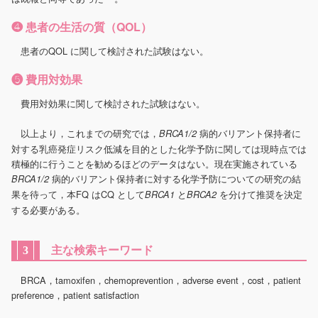
❹ 患者の生活の質（QOL）
患者のQOL に関して検討された試験はない。
❺ 費用対効果
費用対効果に関して検討された試験はない。
以上より，これまでの研究では，
病的バリアント保持者に
BRCA1/2
対する乳癌発症リスク低減を目的とした化学予防に関しては現時点では
積極的に行うことを勧めるほどのデータはない。現在実施されている
病的バリアント保持者に対する化学予防についての研究の結
BRCA1/2
果を待って，本FQ はCQ として
と
を分けて推奨を決定
BRCA1
BRCA2
する必要がある。
主な検索キーワード
3
BRCA，tamoxifen，chemoprevention，adverse event，cost，patient
preference，patient satisfaction