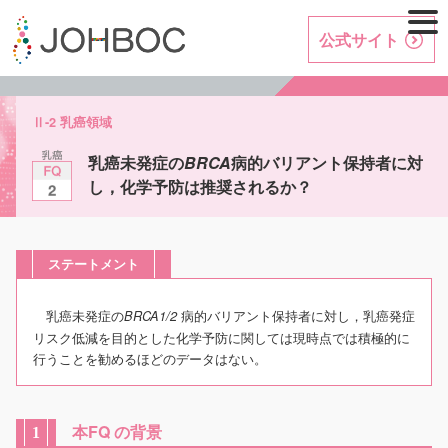
公式サイト
Ⅱ-2 乳癌領域
乳癌未発症の
BRCA
病的バリアント保持者に対
し，化学予防は推奨されるか？
ステートメント
乳癌未発症の
病的バリアント保持者に対し，乳癌発症
BRCA1/2
リスク低減を目的とした化学予防に関しては現時点では積極的に
行うことを勧めるほどのデータはない。
本FQ の背景
1