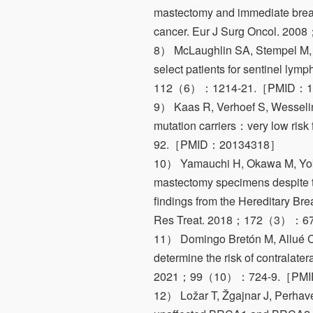
mastectomy and immediate breast
cancer. Eur J Surg Oncol.
8） McLaughlin SA, Stempel M, M
select patients for sentinel ly
112（6）：1214-21.［PMID：1
9） Kaas R, Verhoef S, Wesseli
mutation carriers：very low ri
92.［PMID：20134318］
10） Yamauchi H, Okawa M, Yokoya
mastectomy specimens despite 
findings from the Hereditary Br
Res Treat. 2018；172（3）：6
11） Domingo Bretón M, Allué C
determine the risk of contralat
2021；99（10）：724-9.［PMI
12） Ložar T, Žgajnar J, Perhave