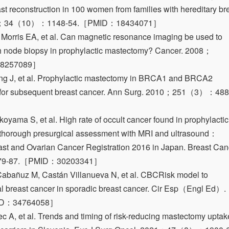
 reconstruction in 100 women from families with hereditary br
 2008；34（10）：1148-54.［PMID：18434071］
orris EA, et al. Can magnetic resonance imaging be used to
mph node biopsy in prophylactic mastectomy? Cancer. 2008；
8257089］
ng J, et al. Prophylactic mastectomy in BRCA1 and BRCA2
sk for subsequent breast cancer. Ann Surg. 2010；251（3）：488
ma S, et al. High rate of occult cancer found in prophylactic
thorough presurgical assessment with MRI and ultrasound：
east and Ovarian Cancer Registration 2016 in Japan. Breast Can
79-87.［PMID：30203341］
abañuz M, Castán Villanueva N, et al. CBCRisk model to
eral breast cancer in sporadic breast cancer. Cir Esp（Engl Ed）.
D：34764058］
c A, et al. Trends and timing of risk-reducing mastectomy uptak