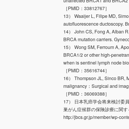
unaffected BRCA1 and BRCA2 c
［PMID：33812767］
13） Waaijer L, Filipe MD, Simons
autofluorescence ductoscop
14） John CS, Fong A, Alban R, e
BRCA mutation carriers. Gy
15） Wong SM, Ferroum A, Apostol
BRCA1/2 or other high-penetra
when is sentinel lymph node 
［PMID：35616744］
16） Thompson JL, Sinco BR, McC
malignancy：Surgical and imag
［PMID：36069388］
17） 日本乳癌学会将来検討委
巣がん症候群の保険診療に関す
http://jbcs.gr.jp/member/wp-c