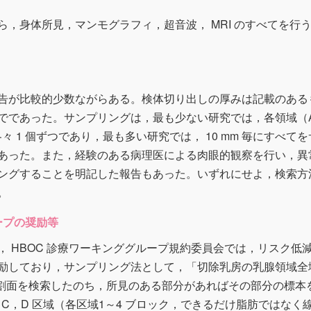
，身体所見，マンモグラフィ，超音波， MRI のすべてを行
告が比較的少数ながらある。検体切り出しの厚みは記載のある
 mm までであった。サンプリングは，最も少ない研究では，各領域（
々 1 個ずつであり，最も多い研究では， 10 mm 毎にすべてを
あった。また，経験のある病理医による肉眼的観察を行い，異
ングすることを明記した報告もあった。いずれにせよ，検索方
。
ープの奨励等
 HBOC 診療ワーキンググループ規約委員会では，リスク低
励しており，サンプリング法として，「切除乳房の乳腺領域全
し，割面を検索したのち，所見のある部分があればその部分の標本
C，D 区域（各区域1～4 ブロック，できるだけ脂肪ではなく