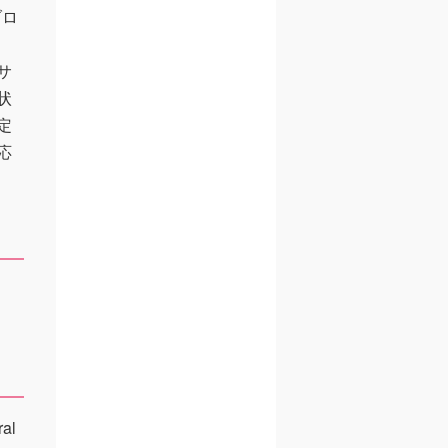
ブロ
サ
状
定
応
ral