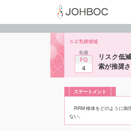
Ⅱ-2 乳癌領域
リスク低減
索が推奨
ステートメント
RRM 検体をどのように
ない。