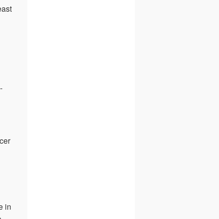
east
-
cer
e in