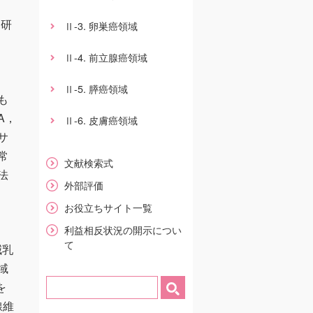
う研
-3. 卵巣癌領域
Ⅱ
-4. 前立腺癌領域
Ⅱ
-5. 膵癌領域
Ⅱ
も
A，
-6. 皮膚癌領域
Ⅱ
サ
常
文献検索式
法
外部評価
お役立ちサイト一覧
利益相反状況の開示につい
て
減乳
域
を
線維