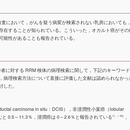
像検査において，がんを疑う病変が検索されない乳房においても
存在することが知られている。こういった，オカルト癌がその
可能性があることも報告されている。
者に対する RRM 検体の病理検索に関して，下記のキーワー
，病理検索方法について直接に評価した文献は認められなかっ
討した。
 carcinoma in situ：DCIS），非浸潤性小葉癌（lobular
S）を含むと 0.5～11.3％，浸潤癌は 0～2.6％と報告されている
。
1）～16）