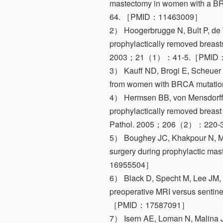
mastectomy in women with a 
64. ［PMID：11463009］
2） Hoogerbrugge N, Bult P, de W
prophylactically removed breasts
2003；21（1）：41-5.［PMID
3） Kauff ND, Brogi E, Scheuer L
from women with BRCA muta
4） Hermsen BB, von Mensdorff-Pou
prophylactically removed breast 
Pathol. 2005；206（2）：220
5） Boughey JC, Khakpour N, Mer
surgery during prophylactic
16955504］
6） Black D, Specht M, Lee JM, 
preoperative MRI versus sent
［PMID：17587091］
7） Isern AE, Loman N, Malina J, 