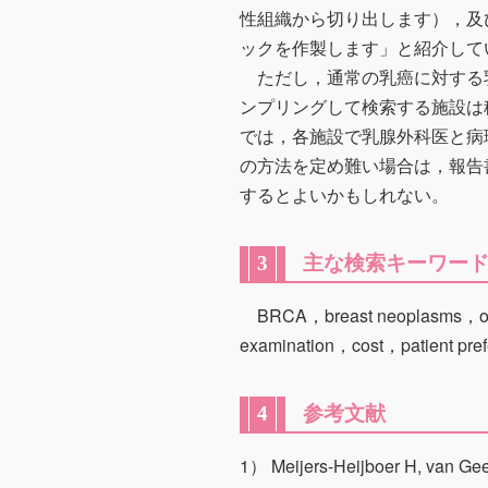
性組織から切り出します），及
ックを作製します」と紹介して
ただし，通常の乳癌に対する
ンプリングして検索する施設は
では，各施設で乳腺外科医と病
の方法を定め難い場合は，報告
するとよいかもしれない。
主な検索キーワー
3
BRCA，breast neoplasms，occu
examination，cost，patient prefe
参考文献
4
1） Meijers-Heijboer H, van Geel 