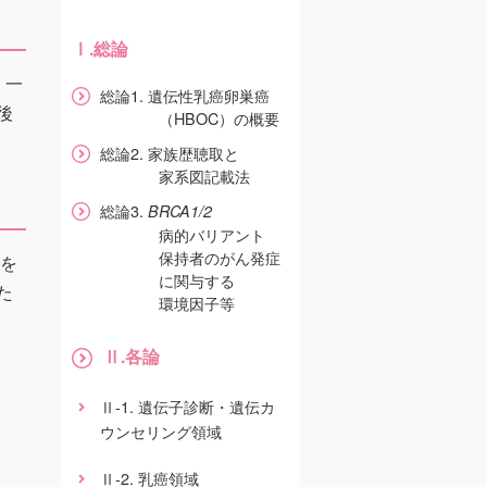
.総論
Ⅰ
，一
総論1. 遺伝性乳癌卵巣癌
後
（HBOC）の概要
総論2. 家族歴聴取と
家系図記載法
総論3.
BRCA1/2
病的バリアント
保持者のがん発症
ドを
に関与する
た
環境因子等
.各論
Ⅱ
-1. 遺伝子診断・遺伝カ
Ⅱ
ウンセリング領域
-2. 乳癌領域
Ⅱ