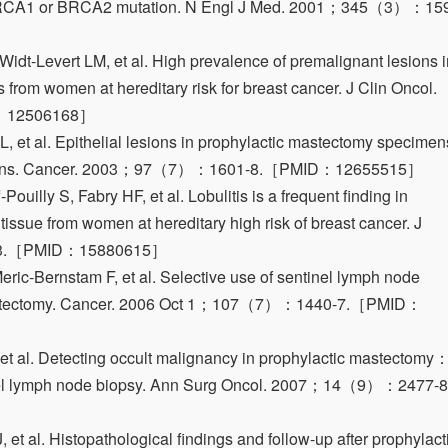
BRCA1 or BRCA2 mutation. N Engl J Med. 2001；345（3）：15
idt-Levert LM, et al. High prevalence of premalignant lesions i
 from women at hereditary risk for breast cancer. J Clin Oncol.
：12506168］
, et al. Epithelial lesions in prophylactic mastectomy specimen
tions. Cancer. 2003；97（7）：1601-8.［PMID：12655515］
illy S, Fabry HF, et al. Lobulitis is a frequent finding in
tissue from women at hereditary high risk of breast cancer. J
-3.［PMID：15880615］
ic-Bernstam F, et al. Selective use of sentinel lymph node
 mastectomy. Cancer. 2006 Oct 1；107（7）：1440-7.［PMID：
et al. Detecting occult malignancy in prophylactic mastectomy
inel lymph node biopsy. Ann Surg Oncol. 2007；14（9）：2477-8
et al. Histopathological findings and follow-up after prophylact