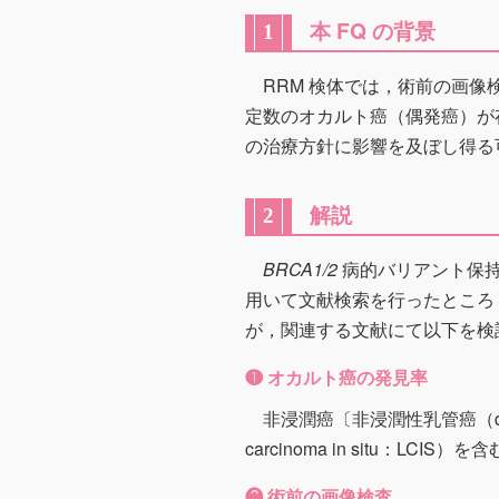
本 FQ の背景
1
RRM 検体では，術前の画
定数のオカルト癌（偶発癌）が
の治療方針に影響を及ぼし得る
解説
2
BRCA1/2
病的バリアント保持
用いて文献検索を行ったところ
が，関連する文献にて以下を検
❶ オカルト癌の発見率
非浸潤癌〔非浸潤性乳管癌（ductal
carcinoma in situ：LCI
❷ 術前の画像検査