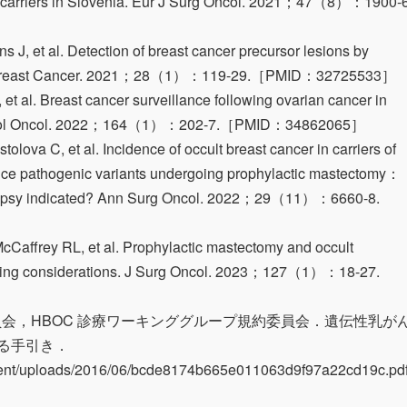
arriers in Slovenia. Eur J Surg Oncol. 2021；47（8）：1900-6
 J, et al. Detection of breast cancer precursor lesions by
y. Breast Cancer. 2021；28（1）：119-29.［PMID：32725533］
t al. Breast cancer surveillance following ovarian cancer in
necol Oncol. 2022；164（1）：202-7.［PMID：34862065］
ova C, et al. Incidence of occult breast cancer in carriers of
nce pathogenic variants undergoing prophylactic mastectomy：
biopsy indicated? Ann Surg Oncol. 2022；29（11）：6660-8.
affrey RL, et al. Prophylactic mastectomy and occult
ing considerations. J Surg Oncol. 2023；127（1）：18-27.
員会，HBOC 診療ワーキンググループ規約委員会．遺伝性乳が
る手引き．
ontent/uploads/2016/06/bcde8174b665e011063d9f97a22cd19c.pd