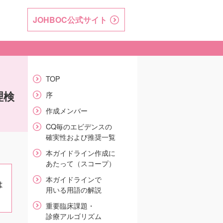
JOHBOC
公式サイト
TOP
理検
序
作成メンバー
CQ毎のエビデンスの
確実性および推奨一覧
本ガイドライン作成に
あたって（スコープ）
本ガイドラインで
は
用いる用語の解説
重要臨床課題・
診療アルゴリズム