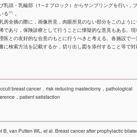
び乳頭・乳輪部（1～2 ブロック）からサンプリングを行い，
いる
。
17）
乳房全摘の際に，画像所見，肉眼所見のない部分をこのように
稀であり，保険診療として行うことに懐疑的な意見もある。現
理医との友好的な合意のもとに行うべきと考える。各施設で一
書に検索方法を記載するか，切り出し図を添付すること等で対
ド
lt breast cancer，risk reducing mastectomy，pathological
rence，patient satisfaction
B, van Putten WL, et al. Breast cancer after prophylactic bilate