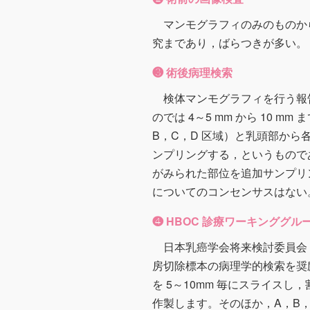
マンモグラフィのみのものから
究まであり，ばらつきが多い。
❸ 術後病理検索
検体マンモグラフィを行う報
のでは 4～5 mm から 10
B，C，D 区域）と乳頭部から各
ンプリングする，というもので
がみられた部位を追加サンプリ
についてのコンセンサスはない
❹ HBOC 診療ワーキンググル
日本乳癌学会将来検討委員会，
房切除標本の病理学的検索を奨
を 5～10mm 毎にスライス
作製します。そのほか，A，B，