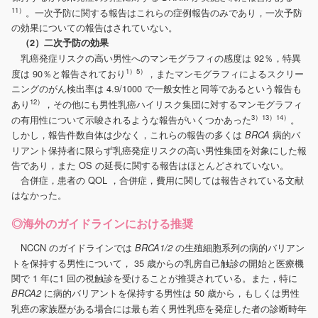
11）
。一次予防に関する報告はこれらの症例報告のみであり，一次予防
の効果についての報告はされていない。
（2）二次予防の効果
乳癌発症リスクの高い男性へのマンモグラフィの感度は 92％，特異
1）5）
度は 90％と報告されており
，またマンモグラフィによるスクリー
ニングのがん検出率は 4.9/1000 で一般女性と同等であるという報告も
12）
あり
，その他にも男性乳癌ハイリスク集団に対するマンモグラフィ
3）13）14）
の有用性について示唆されるような報告がいくつかあった
。
しかし，報告件数自体は少なく，これらの報告の多くは
病的バ
BRCA
リアント保持者に限らず乳癌発症リスクの高い男性集団を対象にした報
告であり，また OS の延長に関する報告はほとんどされていない。
合併症，患者の QOL ，合併症，費用に関しては報告されている文献
はなかった。
◎海外のガイドラインにおける推奨
NCCN のガイドラインでは
の生殖細胞系列の病的バリアン
BRCA1/2
トを保持する男性について， 35 歳からの乳房自己触診の開始と医療機
関で 1 年に1 回の視触診を受けることが推奨されている。また，特に
に病的バリアントを保持する男性は 50 歳から，もしくは男性
BRCA2
乳癌の家族歴がある場合には最も若く男性乳癌を発症した者の診断時年