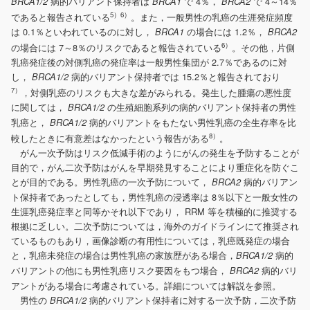
病的バリアント保持者は
で 4％，
で 4～14％
BRCA1/2
BRCA1
BRCA2
5）6）
であると報告されている
。また，一般男性の乳癌の生涯発症頻度
は 0.1％といわれているのに対し，
の場合には 1.2％，
BRCA1
BRCA2
6）
の場合には 7～8％のリスクであると報告されている
。その他，片側
乳癌発症後の対側乳癌の発症率は一般男性集団が 2.7％であるのに対
し，
病的バリアント保持者では 15.2％と報告されており
BRCA1/2
7）
，対側乳癌のリスクも大きな差がみられる。発生した腫瘍の悪性度
に関しては，
の生殖細胞系列の病的バリアント保持者の男性
BRCA1/2
乳癌と，
病的バリアントをもたない男性乳癌の全生存率を比
BRCA1/2
8）
較したときに有意差はなかったという報告がある
。
がん一次予防はリスク低減手術のようにがんの発生を予防することが
目的で，がん二次予防はがんを早期発見することにより重症化を防ぐこ
とが目的である。男性乳癌の一次予防について，
病的バリアン
BRCA2
ト保持者であったとしても，男性乳癌の浸透率は 8％以下と一般女性の
生涯乳癌発症率と同等かそれ以下であり， RRM 等を積極的に推奨する
根拠に乏しい。二次予防については，海外のガイドラインにて推奨され
ているものもあり，画像診断の有用性については，乳癌既発症の場合
と，乳癌未発症の場合は男性乳癌の家族歴がある場合，
病的
BRCA1/2
バリアントの他にも男性乳癌リスク要因をもつ場合，
病的バリ
BRCA2
アントがある場合に考慮されている。詳細については解説を参照。
男性の
病的バリアント保持者に対する一次予防，二次予防
BRCA1/2