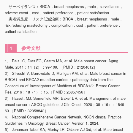
サーベイランス：BRCA，breast neoplasms，male，surveillance，
adverse event，cost，patient preference，patient satisfaction
患者満足度・リスク低減治療：BRCA，breast neoplasms，male，
risk reducing mastectomy，complication，cost，patient preference，
patient satisfaction
参考文献
4
1） Reis LO, Dias FG, Castro MA, et al. Male breast cancer. Aging
Male. 2011；14（2）：99-109. ［PMID：21204612］
2） Silvestri V, Barrowdale D, Mulligan AM, et al. Male breast cancer in
BRCA1 and BRCA2 mutation carriers：pathology data from the
Consortium of Investigators of Modifiers of BRCA1/2. Breast Cancer
Res. 2016；18（1）：15.［PMID：26857456］
3） Hassett MJ, Somerfield MR, Baker ER, et al. Management of male
breast cancer：ASCO guideline. J Clin Oncol. 2020；38（16）：1849-
63.［PMID：32058842］
4） National Comprehensive Cancer Network. NCCN clinical Practice
Guidelines in Oncology. Breast Cancer, Version 1. 2024.
5） Johansen Taber KA, Morisy LR, Osbahr AJ 3rd, et al. Male breast