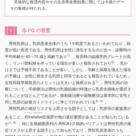
具体的な推奨内容やその生存率改善効果に関しては今後のデー
タの集積が待たれる。
本 FQ の背景
1
男性乳癌は，乳癌患者全体のうち 1％程度であるといわれており，頻
度が低い疾患である。男性乳癌は女性に発生するものと比べ，診断時の
1）
平均年齢が 60～70 歳と高齢であり
，発見時の組織学的グレードが高
2）
く，リンパ節転移を伴っている場合が多いと報告されており
，見か
け上では予後不良であることが多い。しかし，年齢と病期を揃えた場合
の予後は，女性に発生する乳癌と同等であるとも報告されているため，
1）
女性同様早期発見のメリットは大きいと推察される
。男性乳癌の治
療について，手術療法は男性の乳腺組織の特徴から乳房全摘術が選択さ
れることがほとんどであるが，放射線治療や薬物療法は基本的に女性と
3）4）
同じ乳癌の診療ガイドラインに準じて行われている
。
男性乳癌の発症リスクを上昇させる因子としては，乳癌等の家族歴が
クラインフェルター
あること，
Klinefelter
症候群や他の遺伝要因があることが知られている
1）3）
が
，特に生殖細胞系列の
病的バリアントは男性乳癌の発
BRCA1/2
症リスクが上昇する因子として知られており，男性乳癌患者のうち