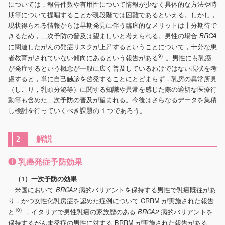
については，報告件数や有用性について情報が少なく具体的な方法や時
期等について提唱することが現段階では困難であるといえる。しかし，
現状得られる情報からは早期発見に伴う臨床的なメリットは十分期待で
きるため，二次予防の普及は望ましいと考えられる。男性の場合
BRCA
に関連したがんの発症リスクが上昇するということについて，十分な患
9）
者教育がされていない傾向にあるという報告がある
。男性にも乳癌
が発症するという概念が一般に広く普及しているわけではない現状を考
慮すると，単に自己触診を啓発することにとどまらず，乳房の異常所見
（しこり，乳頭分泌等）に関する知識や異常を感じた際の適切な医療行
動等も含めた二次予防の普及が望まれる。今後はさらなるデータを集積
し検討を行っていくべき課題の 1 つであろう。
解説
2
❶ 乳癌発症予防効果
（1）一次予防の効果
米国において
病的バリアントを保持する男性で乳癌既往があ
BRCA2
り，かつ女性化乳房症を認めた症例について CRRM が実施された報告
10）
と
，イタリアで男性乳癌の家族歴のある
病的バリアントを
BRCA2
保持するがん未発症の男性に対する BRRM が実施された報告がある