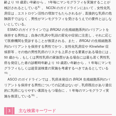
齢より 10 歳若い年齢から， 1年毎にマンモグラフィを実施することが
6）
検討されるとしている
。 NCCN のガイドラインにおいて，女性化乳
房症は，エストロゲン活性の増加でもたらされるが，直接的な乳癌の危
険因子ではなく，男性がマンモグラフィを受けるうえでの要件とはしな
いとしている。
ESMO のガイドラインでは
の生殖細胞系列のバリアントを
BRCA2
保持する男性は，自身の乳房や乳頭の変化や症状に注意し，それに応じ
て医療機関を受診することが推奨される。また，
の生殖細胞系
BRCA2
列のバリアントを保持する男性でかつ，女性化乳房症や Klinefelter 症
候群等，その他の男性乳癌のリスクを上昇させる要素がある場合には，
50 歳から，もしくは男性乳癌の家族歴がある場合には最も若く男性乳
癌を発症した者の診断時年齢より 10 歳若い年齢から， 1 年毎にマンモ
グラフィもしくは超音波検査の実施を考慮するべきであるとしている
15）
。
ASCO のガイドラインでは，乳癌未発症の
生殖細胞系列のバ
BRCA
リアントを保持する男性についての記述はないが，乳癌既往があり遺伝
的に乳癌になりやすい素因をもつ場合に， 1 年毎のマンモグラフィ実
16）
施を推奨している
。
主な検索キーワード
3