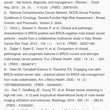
cancer：risk factors, diagnosis, and management（Review）. Oncol
Rep. 2010；24（5）：1115-20.［PMID：20878100］
6） National Comprehensive Cancer Network. NCCN clinical Practice
Guidelines in Oncology. Genetic/Familial High-Risk Assessment：Breast,
Ovarian, and Pancreatic, Version 2. 2024.
7） Ottini L, Silvestri V, Rizzolo P, et al. Clinical and pathologic
characteristics of BRCA-positive and BRCA-negative male breast cancer
patients：results from a collaborative multicenter study in Italy. Breast
Cancer Res Treat. 2012；134（1）：411-8.［PMID：22527108］
8） Doğan İ, Aydın E, Yazıcı H, et al. Comparison of clinical,
pathological, and prognostic features in BRCA mutant and wild-type
male breast cancer patients. Eur J Breast Health. 2022；18（4）：323-
8.［PMID：36248747］
9） Dean M, Campbell-Salome G, Rauscher EA. Engaging men with
BRCA-related cancer risks：practical advice for BRCA risk management
from male stakeholders. Am J Mens Health. 2020；14（3）：
1557988320924932.［PMID：32449425］
10） Gao Y, Goldberg JE, Young TK, et al. Breast cancer screening in
high-risk men：a 12-year longitudinal observational study of male breast
imaging utilization and outcomes. Radiology. 2019；293（2）：282-91.
［PMID：31526252］