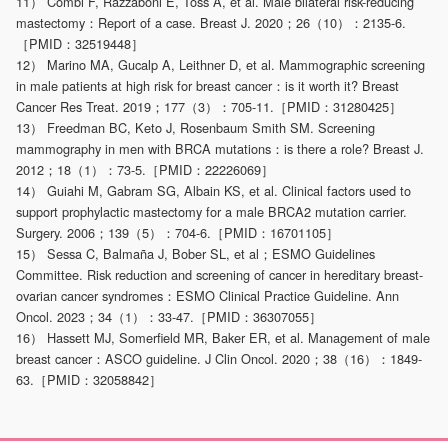
11） Combi F, Razzaboni E, Toss A, et al. Male bilateral risk-reducing
mastectomy：Report of a case. Breast J. 2020；26（10）：2135-6.
［PMID：32519448］
12） Marino MA, Gucalp A, Leithner D, et al. Mammographic screening
in male patients at high risk for breast cancer：is it worth it? Breast
Cancer Res Treat. 2019；177（3）：705-11.［PMID：31280425］
13） Freedman BC, Keto J, Rosenbaum Smith SM. Screening
mammography in men with BRCA mutations：is there a role? Breast J.
2012；18（1）：73-5.［PMID：22226069］
14） Guiahi M, Gabram SG, Albain KS, et al. Clinical factors used to
support prophylactic mastectomy for a male BRCA2 mutation carrier.
Surgery. 2006；139（5）：704-6.［PMID：16701105］
15） Sessa C, Balmaña J, Bober SL, et al；ESMO Guidelines
Committee. Risk reduction and screening of cancer in hereditary breast-
ovarian cancer syndromes：ESMO Clinical Practice Guideline. Ann
Oncol. 2023；34（1）：33-47.［PMID：36307055］
16） Hassett MJ, Somerfield MR, Baker ER, et al. Management of male
breast cancer：ASCO guideline. J Clin Oncol. 2020；38（16）：1849-
63.［PMID：32058842］