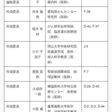
編集委員
子
瘍内科（医師）
作成委員
井本 逸
愛知県がんセンター
F-38
勢
研究所（医師）
作成委員
がん研究会有明病
D-40, F-37
植木 有
院 臨床遺伝医療部
紗
（医師）
作成委員
岡山大学学術研究院
J-5
小川 千
医歯薬学域 産科・
加子
婦人科学教室（医
師）
作成委員
鹿股 直
聖路加国際病院 病
F-7
樹
理診断科（医師）
作成委員
獨協医科大学埼玉医
D-29, D-45
久保田
療センター 放射線
一徳
科（医師）
作成委員
慶應義塾大学医学
D-2, D-3, D-44
小坂 威
部 泌尿器科学教室