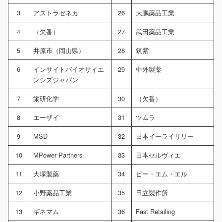
3
アストラゼネカ
26
大鵬薬品工業
4
（欠番）
27
武田薬品工業
5
井原市（岡山県）
28
筑紫
6
インサイトバイオサイエ
29
中外製薬
ンシズジャパン
7
栄研化学
30
（欠番）
8
エーザイ
31
ツムラ
9
MSD
32
日本イーライリリー
10
MPower Partners
33
日本セルヴィエ
11
大塚製薬
34
ビー・エム・エル
12
小野薬品工業
35
日立製作所
13
ギネマム
36
Fast Retailing