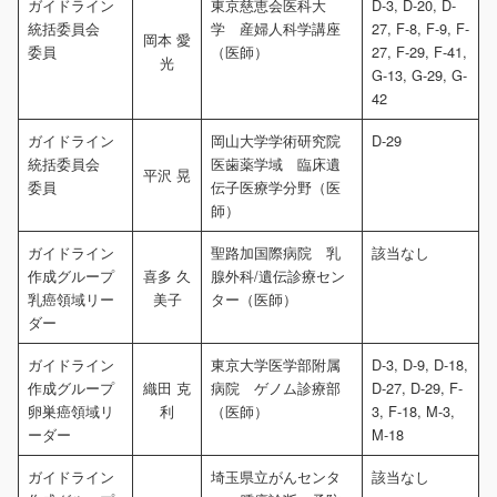
ガイドライン
東京慈恵会医科大
D-3, D-20, D-
統括委員会
学 産婦人科学講座
27, F-8, F-9, F-
岡本 愛
委員
（医師）
27, F-29, F-41,
光
G-13, G-29, G-
42
ガイドライン
岡山大学学術研究院
D-29
統括委員会
医歯薬学域 臨床遺
平沢 晃
委員
伝子医療学分野（医
師）
ガイドライン
聖路加国際病院 乳
該当なし
作成グループ
喜多 久
腺外科/遺伝診療セン
乳癌領域リー
美子
ター（医師）
ダー
ガイドライン
東京大学医学部附属
D-3, D-9, D-18,
作成グループ
織田 克
病院 ゲノム診療部
D-27, D-29, F-
卵巣癌領域リ
利
（医師）
3, F-18, M-3,
ーダー
M-18
ガイドライン
埼玉県立がんセンタ
該当なし