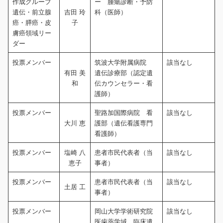
作成グループ
ー 腫瘍診断・予防
遺伝・前立腺
吉田 玲
科（医師）
癌・膵癌・皮
子
膚癌領域リー
ダー
投票メンバー
筑波大学附属病院
該当なし
有田 美
遺伝診療部（認定遺
和
伝カウンセラー・看
護師）
投票メンバー
聖路加国際病院 看
該当なし
大川 恵
護部（遺伝看護専門
看護師）
投票メンバー
塩崎 八
患者市民代表者（当
該当なし
恵子
事者）
投票メンバー
患者市民代表者（当
該当なし
土居 工
事者）
投票メンバー
岡山大学学術研究院
該当なし
医歯薬学域 臨床遺