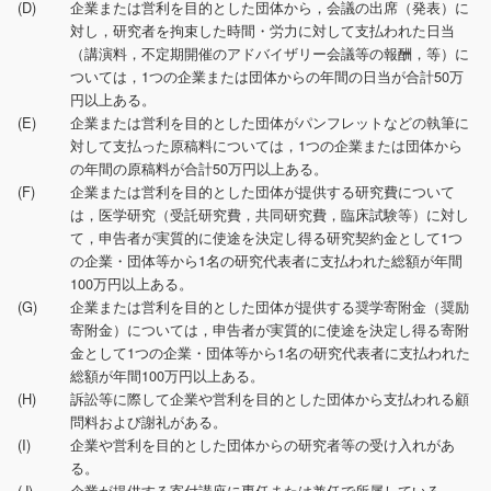
(D)
企業または営利を目的とした団体から，会議の出席（発表）に
対し，研究者を拘束した時間・労力に対して支払われた日当
（講演料，不定期開催のアドバイザリー会議等の報酬，等）に
ついては，1つの企業または団体からの年間の日当が合計50万
円以上ある。
(E)
企業または営利を目的とした団体がパンフレットなどの執筆に
対して支払った原稿料については，1つの企業または団体から
の年間の原稿料が合計50万円以上ある。
(F)
企業または営利を目的とした団体が提供する研究費について
は，医学研究（受託研究費，共同研究費，臨床試験等）に対し
て，申告者が実質的に使途を決定し得る研究契約金として1つ
の企業・団体等から1名の研究代表者に支払われた総額が年間
100万円以上ある。
(G)
企業または営利を目的とした団体が提供する奨学寄附金（奨励
寄附金）については，申告者が実質的に使途を決定し得る寄附
金として1つの企業・団体等から1名の研究代表者に支払われた
総額が年間100万円以上ある。
(H)
訴訟等に際して企業や営利を目的とした団体から支払われる顧
問料および謝礼がある。
(I)
企業や営利を目的とした団体からの研究者等の受け入れがあ
る。
(J)
企業が提供する寄付講座に専任または兼任で所属している。