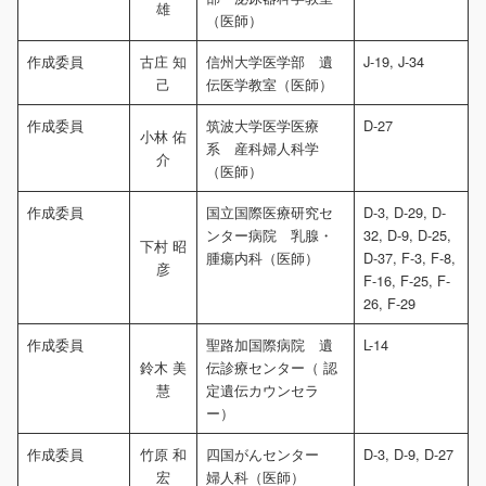
雄
（医師）
作成委員
古庄 知
信州大学医学部 遺
J-19, J-34
己
伝医学教室（医師）
作成委員
筑波大学医学医療
D-27
小林 佑
系 産科婦人科学
介
（医師）
作成委員
国立国際医療研究セ
D-3, D-29, D-
ンター病院 乳腺・
32, D-9, D-25,
下村 昭
腫瘍内科（医師）
D-37, F-3, F-8,
彦
F-16, F-25, F-
26, F-29
作成委員
聖路加国際病院 遺
L-14
鈴木 美
伝診療センター（ 認
慧
定遺伝カウンセラ
ー）
作成委員
竹原 和
四国がんセンター
D-3, D-9, D-27
宏
婦人科（医師）