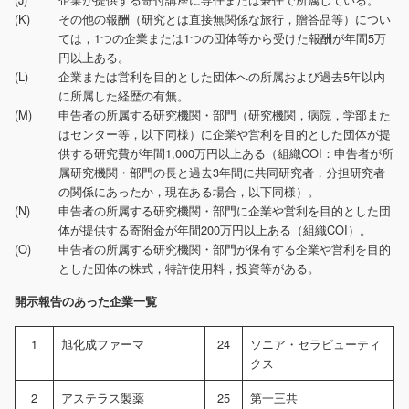
(K)
その他の報酬（研究とは直接無関係な旅行，贈答品等）につい
ては，1つの企業または1つの団体等から受けた報酬が年間5万
円以上ある。
(L)
企業または営利を目的とした団体への所属および過去5年以内
に所属した経歴の有無。
(M)
申告者の所属する研究機関・部門（研究機関，病院，学部また
はセンター等，以下同様）に企業や営利を目的とした団体が提
供する研究費が年間1,000万円以上ある（組織COI：申告者が所
属研究機関・部門の長と過去3年間に共同研究者，分担研究者
の関係にあったか，現在ある場合，以下同様）。
(N)
申告者の所属する研究機関・部門に企業や営利を目的とした団
体が提供する寄附金が年間200万円以上ある（組織COI）。
(O)
申告者の所属する研究機関・部門が保有する企業や営利を目的
とした団体の株式，特許使用料，投資等がある。
開示報告のあった企業一覧
1
旭化成ファーマ
24
ソニア・セラピューティ
クス
2
アステラス製薬
25
第一三共