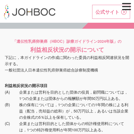
公式サイト
「遺伝性乳癌卵巣癌（HBOC）診療ガイドライン2024年版」の
利益相反状況の開示について
下記に，本ガイドラインの作成に関わった委員の利益相反関連状況を開
示する。
一般社団法人日本遺伝性乳癌卵巣癌総合診療制度機構
利益相反状況の開示項目
(A)
企業または営利を目的とした団体の役員，顧問職については，
1つの企業または団体からの報酬額が年間50万円以上ある。
(B)
株の保有については，1つの企業についての1年間の株による利
益（配当，売却益の総和）が，50万円以上，あるいは当該企業
の全株式の5％以上を保有している。
(C)
企業または営利目的とした団体からの特許権使用料について
は，1つの特許権使用料が年間100万円以上ある。