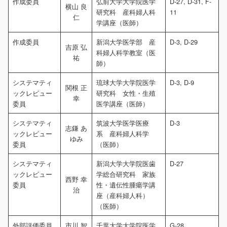
作成委員
弘前大学大学院医学
D-27, D-31, F-
横山 良
研究科 産科婦人科
11
仁
学講座（医師）
作成委員
新潟大学医学部 産
D-3, D-29
吉原 弘
科婦人科学教室（医
祐
師）
システマティ
琉球大学大学院医学
D-3, D-9
関根 正
ックレビュー
研究科 女性・生殖
幸
委員
医学講座（医師）
システマティ
筑波大学医学医療
D-3
志鎌 あ
ックレビュー
系 産科婦人科学
ゆみ
委員
（医師）
システマティ
新潟大学大学院医歯
D-27
ックレビュー
学総合研究科 家族
西野 幸
委員
性・遺伝性腫瘍学講
治
座（産科婦人科）
（医師）
外部評価委員
市川 智
千葉大学大学院医学
G-28