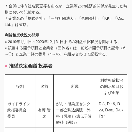
＊合併に伴う社名変更等もあるが，企業等との経済的関係が発生した時
期において記載する。
＊企業名の「株式会社」「一般社団法人」「合同会社」「KK」「Co.,
Ltd.」は省略。
利益相反状況の開示
※ 2019年1月1日～2023年12月31日までの利益相反状況を開示する。
※ 該当する開示項目と企業名（団体名）は，前述の開示項目の記号（A
～O）と企業一覧の番号（1～45）を組み合わせて記載する。
推奨決定会議 投票者
利益相反状況
役割
名前
所属
の開示項目お
よび企業
ガイドライン
がん・感染症センタ
D-3, D-15, D-
統括委員会
有賀 智
ー都立駒込病院 外
29, D-32, D-37,
委員
之
科（乳腺）/遺伝子診
F37
療科（医師）