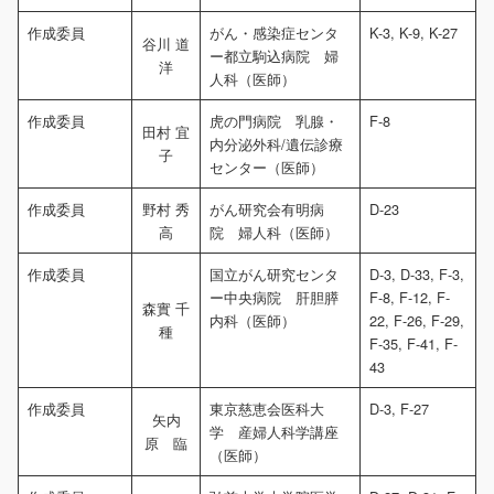
作成委員
がん・感染症センタ
K-3, K-9, K-27
谷川 道
ー都立駒込病院 婦
洋
人科（医師）
作成委員
虎の門病院 乳腺・
F-8
田村 宜
内分泌外科/遺伝診療
子
センター（医師）
作成委員
野村 秀
がん研究会有明病
D-23
高
院 婦人科（医師）
作成委員
国立がん研究センタ
D-3, D-33, F-3,
ー中央病院 肝胆膵
F-8, F-12, F-
森實 千
内科（医師）
22, F-26, F-29,
種
F-35, F-41, F-
43
作成委員
東京慈恵会医科大
D-3, F-27
矢内
学 産婦人科学講座
原 臨
（医師）