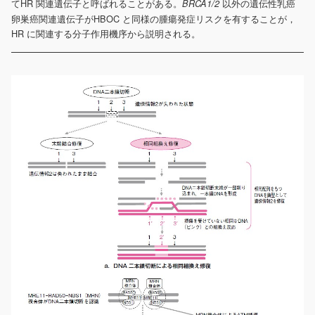
てHR 関連遺伝子と呼ばれることがある。
以外の遺伝性乳癌
BRCA1/2
卵巣癌関連遺伝子がHBOC と同様の腫瘍発症リスクを有することが，
HR に関連する分子作用機序から説明される。