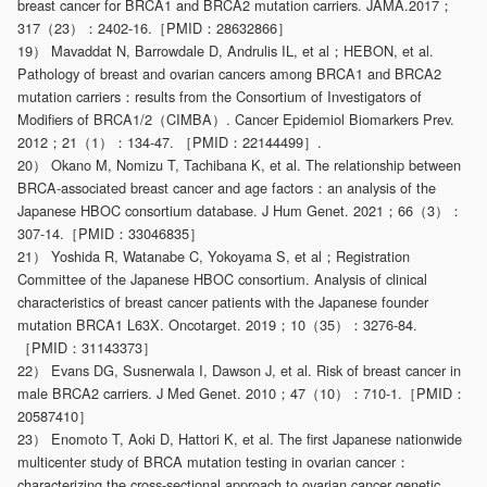
breast cancer for BRCA1 and BRCA2 mutation carriers. JAMA.2017；
317（23）：2402-16.［PMID：28632866］
19） Mavaddat N, Barrowdale D, Andrulis IL, et al；HEBON, et al.
Pathology of breast and ovarian cancers among BRCA1 and BRCA2
mutation carriers：results from the Consortium of Investigators of
Modifiers of BRCA1/2（CIMBA）. Cancer Epidemiol Biomarkers Prev.
2012；21（1）：134-47. ［PMID：22144499］.
20） Okano M, Nomizu T, Tachibana K, et al. The relationship between
BRCA-associated breast cancer and age factors：an analysis of the
Japanese HBOC consortium database. J Hum Genet. 2021；66（3）：
307-14.［PMID：33046835］
21） Yoshida R, Watanabe C, Yokoyama S, et al；Registration
Committee of the Japanese HBOC consortium. Analysis of clinical
characteristics of breast cancer patients with the Japanese founder
mutation BRCA1 L63X. Oncotarget. 2019；10（35）：3276-84.
［PMID：31143373］
22） Evans DG, Susnerwala I, Dawson J, et al. Risk of breast cancer in
male BRCA2 carriers. J Med Genet. 2010；47（10）：710-1.［PMID：
20587410］
23） Enomoto T, Aoki D, Hattori K, et al. The first Japanese nationwide
multicenter study of BRCA mutation testing in ovarian cancer：
characterizing the cross-sectional approach to ovarian cancer genetic