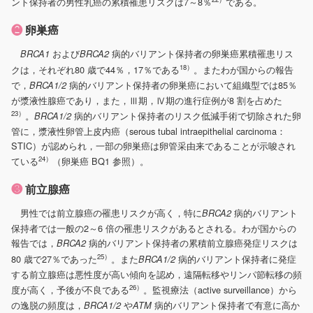
ント保持者の男性乳癌の累積罹患リスクは7～8％
である。
❷
卵巣癌
および
病的バリアント保持者の卵巣癌累積罹患リス
BRCA1
BRCA2
18）
クは，それぞれ80 歳で44％，17％である
。またわが国からの報告
で，
病的バリアント保持者の卵巣癌において組織型では85％
BRCA1/2
が漿液性腺癌であり，また，Ⅲ期，Ⅳ期の進行症例が8 割を占めた
23）
。
病的バリアント保持者のリスク低減手術で切除された卵
BRCA1/2
管に，漿液性卵管上皮内癌（serous tubal intraepithelial carcinoma：
STIC）が認められ，一部の卵巣癌は卵管采由来であることが示唆され
24）
ている
（卵巣癌 BQ1 参照）。
❸
前立腺癌
男性では前立腺癌の罹患リスクが高く，特に
病的バリアント
BRCA2
保持者では一般の2～6 倍の罹患リスクがあるとされる。わが国からの
報告では，
病的バリアント保持者の累積前立腺癌発症リスクは
BRCA2
25）
80 歳で27％であった
。また
病的バリアント保持者に発症
BRCA1/2
する前立腺癌は悪性度が高い傾向を認め，遠隔転移やリンパ節転移の頻
26）
度が高く，予後が不良である
。監視療法（active surveillance）から
の逸脱の頻度は，
や
病的バリアント保持者で有意に高か
BRCA1/2
ATM