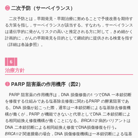
❷
二次予防（サーベイランス）
二次予防とは，早期発見・早期治療に努めることで予後改善を期待す
る方策を指し，サーベイランスが該当する。すなわち，サーベイランス
は遺伝学的に発がんリスクの高いと推定される方に対して，きめ細かく
計画的に，がんの早期発見を目的として継続的に提供される検査を指す
（詳細は各論参照）。
6
治療方針
❶
PARP 阻害薬の作用機序（図2）
PARP 阻害薬の作用機序は，DNA 損傷修復の1 つでDNA 一本鎖切断
を修復する仕組みである塩基除去修復に関わるPARP の酵素阻害であ
る。DNA 損傷が起こった際，通常は一本鎖切断による塩基除去修復機
構が働くが，PARP が機能できないと代替としてDNA 二本鎖切断によ
る相同組換え修復機構が働くことになる。
病的バリアントは
BRCA1/2
DNA 二本鎖切断による相同組換え修復でDNA損傷修復を行う｡
関連腫瘍の場合，DNA 損傷修復機構は一本鎖切断による塩基
BRCA1/2