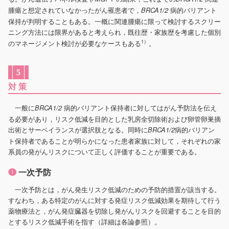
腫瘍と想定されていなかったがん罹患者で，
病的バリアント
BRCA1/2
保持が判明することもある。一概に関連腫瘍に限って検討するスクリー
ニング方法には限界があると考えられ，既往歴・家族歴を考慮した個別
1）
のマネージメント検討が必要なケースもある
。
5
対 策
一般に
病的バリアント保持者に対してはがん予防法を伝え
BRCA1/2
る必要があり，リスク低減を目的とした乳房全切除術および卵管卵巣摘
出術とサーベイランスが選択肢となる。同時に
病的バリアン
BRCA1/2
ト保持者であることが明らかになった患者家族に対して，それぞれの家
系員の発がんリスクについて正しく評価することが重要である。
❶
一次予防
一次予防とは，がん発生リスク低減のための予防的措置が該当する。
すなわち，ある特定のがんに対する発症リスク低減効果を期待して行う
薬物療法と，がん発症臓器を切除し発がんリスクを回避することを目的
とするリスク低減手術を指す（詳細は各論参照）。