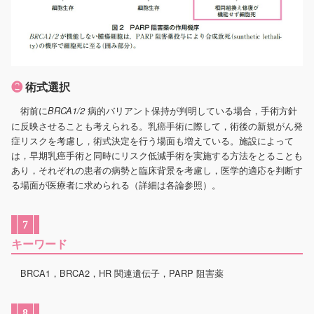
❷
術式選択
術前に
病的バリアント保持が判明している場合，手術方針
BRCA1/2
に反映させることも考えられる。乳癌手術に際して，術後の新規がん発
症リスクを考慮し，術式決定を行う場面も増えている。施設によって
は，早期乳癌手術と同時にリスク低減手術を実施する方法をとることも
あり，それぞれの患者の病勢と臨床背景を考慮し，医学的適応を判断す
る場面が医療者に求められる（詳細は各論参照）。
7
キーワード
BRCA1，BRCA2，HR 関連遺伝子，PARP 阻害薬
8