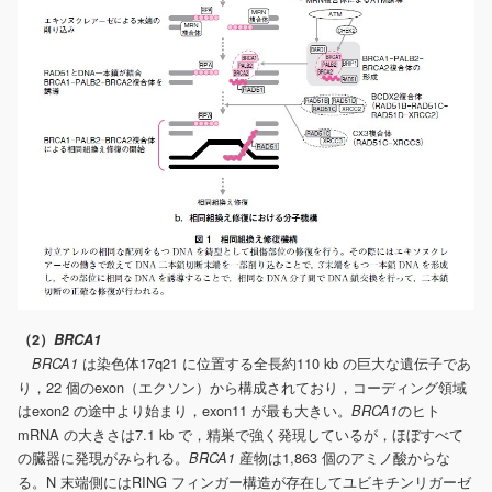
（2）
BRCA1
は染色体17q21 に位置する全長約110 kb の巨大な遺伝子であ
BRCA1
り，22 個のexon（エクソン）から構成されており，コーディング領域
はexon2 の途中より始まり，exon11 が最も大きい。
のヒト
BRCA1
mRNA の大きさは7.1 kb で，精巣で強く発現しているが，ほぼすべて
の臓器に発現がみられる。
産物は1,863 個のアミノ酸からな
BRCA1
る。N 末端側にはRING フィンガー構造が存在してユビキチンリガーゼ