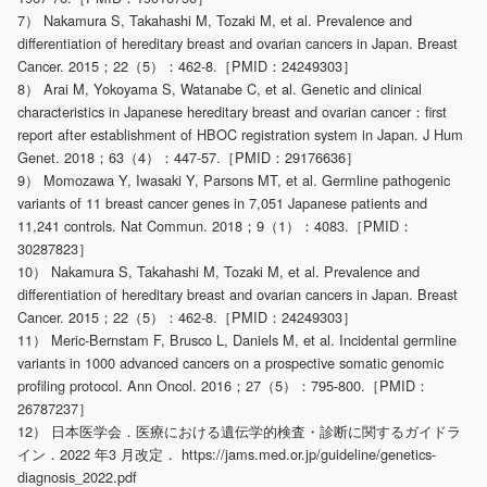
7） Nakamura S, Takahashi M, Tozaki M, et al. Prevalence and
differentiation of hereditary breast and ovarian cancers in Japan. Breast
Cancer. 2015；22（5）：462-8.［PMID：24249303］
8） Arai M, Yokoyama S, Watanabe C, et al. Genetic and clinical
characteristics in Japanese hereditary breast and ovarian cancer：first
report after establishment of HBOC registration system in Japan. J Hum
Genet. 2018；63（4）：447-57.［PMID：29176636］
9） Momozawa Y, Iwasaki Y, Parsons MT, et al. Germline pathogenic
variants of 11 breast cancer genes in 7,051 Japanese patients and
11,241 controls. Nat Commun. 2018；9（1）：4083.［PMID：
30287823］
10） Nakamura S, Takahashi M, Tozaki M, et al. Prevalence and
differentiation of hereditary breast and ovarian cancers in Japan. Breast
Cancer. 2015；22（5）：462-8.［PMID：24249303］
11） Meric-Bernstam F, Brusco L, Daniels M, et al. Incidental germline
variants in 1000 advanced cancers on a prospective somatic genomic
profiling protocol. Ann Oncol. 2016；27（5）：795-800.［PMID：
26787237］
12） 日本医学会．医療における遺伝学的検査・診断に関するガイドラ
イン．2022 年3 月改定． https://jams.med.or.jp/guideline/genetics-
diagnosis_2022.pdf