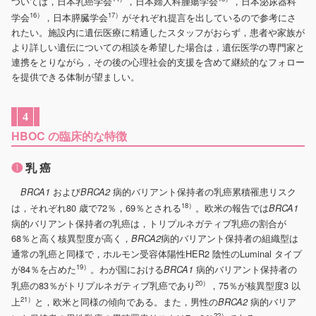
ついては，日本乳癌学会
，日本婦人科腫瘍学会
，日本泌尿器科
16）
17）
学会
，日本膵臓学会
がそれぞれ提言を出しているので参考にさ
れたい。施設内に遺伝医療に精通したスタッフがおらず，患者や家族が
より詳しい遺伝についての相談を希望した場合は，遺伝医学の専門家と
連携をとりながら，その後の心理社会的支援を含めて継続的なフォロー
を提供できる体制が望ましい。
4
HBOC の臨床的な特徴
❶
乳 癌
および
病的バリアント保持者の乳癌累積罹患リスク
BRCA1
BRCA2
18）
は，それぞれ80 歳で72％，69％とされる
。欧米の報告では
BRCA1
病的バリアント保持者の乳癌は，トリプルネガティブ乳癌の割合が
68％と高く核異型度が高く，
病的バリアント保持者の組織型は
BRCA2
通常の乳癌と同様で，ホルモン受容体陽性HER2 陰性のLuminal タイプ
19）
が84％を占めた
。わが国における
病的バリアント保持者の
BRCA1
20）
乳癌の83％がトリプルネガティブ乳癌であり
，75％が核異型度3 以
21）
上
と，欧米と同様の傾向である。また，男性の
病的バリア
BRCA2
22）