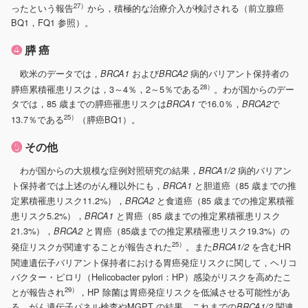
27）
ったという報告
から，積極的な治療介入が検討される（前立腺癌
BQ1，FQ1 参照）。
❹
膵 癌
欧米のデータでは，
および
病的バリアント保持者の
BRCA1
BRCA2
28）
膵癌累積罹患リスクは，3～4％，2～5％である
。わが国からのデー
タでは，85 歳までの膵癌罹患リスクは
で16.0％，
で
BRCA1
BRCA2
25）
13.7％である
（膵癌BQ1）。
❺
その他
わが国からの大規模な症例対照研究の結果，
病的バリアン
BRCA1/2
ト保持者では上述のがん種以外にも，
と胆道癌（85 歳までの推
BRCA1
定累積罹患リスク11.2%），
と食道癌（85 歳までの推定累積罹
BRCA2
患リスク5.2%），
と胃癌（85 歳までの推定累積罹患リスク
BRCA1
21.3%），
と胃癌（85歳までの推定累積罹患リスク19.3%）の
BRCA2
25）
発症リスクが関連することが報告された
。また
を含むHR
BRCA1/2
関連遺伝子バリアント保持者における胃癌発症リスクに関して，ヘリコ
バクター・ピロリ（Helicobacter pylori：HP）感染がリスクを高めたこ
29）
とが報告され
，HP 除菌は胃癌発症リスクを低減させる可能性があ
る。がん遺伝子パネル検査やMGPT の結果，これまでの
関連
BRCA1/2