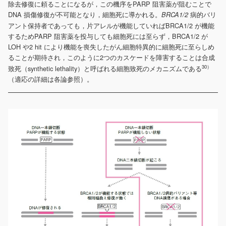
除去修復に頼ることになるが，この機序をPARP 阻害薬が阻むことで
DNA 損傷修復が不可能となり，細胞死に導かれる。
病的バリ
BRCA1/2
アント保持者であっても，片アレルが機能していればBRCA1/2 が機能
するためPARP 阻害薬を投与しても細胞死には至らず，BRCA1/2 が
LOH や2 hit により機能を喪失したがん細胞特異的に細胞死に至らしめ
ることが期待され，このように2つのカスケードを障害することは合成
30）
致死（synthetic lethality）と呼ばれる細胞致死のメカニズムである
（適応の詳細は各論参照）。