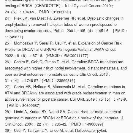
testing of BRCA（CHARLOTTE）. Int J Gynecol Cancer. 2019；
29（6）：1043-9.［PMID：31263023］
24） Piek JM, van Diest PJ, Zweemer RP, et al. Dysplastic changes in
prophylactically removed Fallopian tubes of women predisposed to
developing ovarian cancer. J Pathol. 2001；195（4）：451-6. ［PMID：
11745677］
25） Momozawa Y, Sasai R, Usui Y, et al. Expansion of Cancer Risk
Profile for BRCA1 and BRCA2 Pathogenic Variants. JAMA Oncol.
2022；8（6）：871-8.［PMCID：PMC9011177］
26） Castro E, Goh C, Olmos D, et al. Germline BRCA mutations are
associated with higher risk of nodal involvement, distant metastasis, and
poor survival outcomes in prostate cancer. J Clin Oncol. 2013；
31（14）：1748-57.［PMID：23569316］
27） Carter HB, Helfand B, Mamawala M, et al. Germline mutations in
ATM and BRCA1/2 are associated with grade reclassification in men on
active surveillance for prostate cancer. Eur Urol. 2019；75（5）：743-9.
［PMID：30309687］
28） Liede A, Karlan BY, Narod SA. Cancer risks for male carriers of
germline mutations in BRCA1 or BRCA2：a review of the literature. J
Clin Oncol. 2004；22（4）：735-42.［PMID：14966099］
29） Usui Y, Taniyama Y, Endo M, et al. Helicobacter pylori,