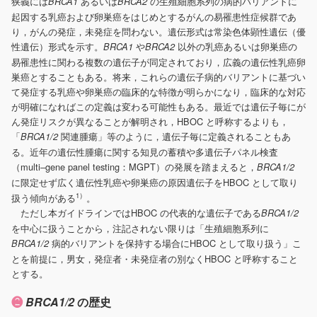
狭義には
あるいは
の生殖細胞系列の病的バリアントに
BRCA1
BRCA2
起因する乳癌および卵巣癌をはじめとするがんの易罹患性症候群であ
り，がんの発症，未発症を問わない。遺伝形式は常染色体顕性遺伝（優
性遺伝）形式を示す。
や
以外の乳癌あるいは卵巣癌の
BRCA1
BRCA2
易罹患性に関わる複数の遺伝子が同定されており，広義の遺伝性乳癌卵
巣癌とすることもある。将来，これらの遺伝子病的バリアントに基づい
て発症する乳癌や卵巣癌の臨床的な特徴が明らかになり，臨床的な対応
が明確になればこの定義は変わる可能性もある。最近では遺伝子毎にが
ん発症リスクが異なることが解明され，HBOC と呼称するよりも，
「
関連腫瘍」等のように，遺伝子毎に定義されることもあ
BRCA1/2
る。近年の遺伝性腫瘍に関する知見の蓄積や多遺伝子パネル検査
（multi‒gene panel testing：MGPT）の発展を踏まえると，
BRCA1/2
に限定せず広く遺伝性乳癌や卵巣癌の原因遺伝子をHBOC として取り
1）
扱う傾向がある
。
ただし本ガイドラインではHBOC の代表的な遺伝子である
BRCA1/2
を中心に扱うことから，注記されない限りは「生殖細胞系列に
病的バリアントを保持する場合にHBOC として取り扱う」こ
BRCA1/2
とを前提に，男女，発症者・未発症者の別なくHBOC と呼称すること
とする。
❷
BRCA1/2
の歴史