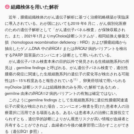
❹
組織検体を用いた解析
近年，腫瘍組織検体のがん遺伝子解析に基づく治療戦略構築が実臨床
に導入されている。わが国においても2019 年6 月に，がん個別化医療
のための遺伝子解析として「がん遺伝子パネル検査」が保険収載され
た。また，2021年1月よりmyChoice診断システムが，相同組換え修復欠
損（homologous recombination deficiency：HRD）および腫瘍組織から
抽出したゲノムDNA 中の
または
病的バリアントを検出
BRCA1
BRCA2
するPARP 阻害薬のコンパニオン診断として用いられている。
がん遺伝子パネル検査本来の目的以外で発見される生殖細胞系列の所
見は，germline findings と呼ばれる。がん遺伝子パネル検査で，遺伝性
腫瘍の発症に関連した生殖細胞系列の遺伝子の変化等が検出される可能
11）
性は5～15％程度あると報告されている
。卵巣癌領域で用いられる
myChoice 診断システムは組織検体のみを用いた解析であるため，
germline 由来の
病的バリアントの有無は確定ではない。
BRCA1/2
このようにgermline findings として生殖細胞系列に遺伝性腫瘍関連遺
伝子の変化が検出された場合，コンパニオン検査を受けた患者本人の治
療選択に活用できる場面もある。あるいは患者本人の治療に直接役立て
られずとも，遺伝学的診断によりがん罹患リスクが高い情報が血縁者と
共有することができれば，血縁者の今後の健康管理に活かすことができ
る（遺伝BQ1 参照）。