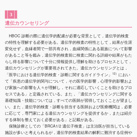
3
遺伝カウンセリング
HBOC 診断の際に遺伝学的配慮が必要な背景として，遺伝学的検査
の特性を理解する必要がある。遺伝学的検査の特性として，結果が生涯
変化せず，血縁者間で一部共有され，血縁関係にある親族について影響
があること等を鑑み，遺伝学的検査前に検査に関わる詳細や結果がもた
らし得る影響について十分に情報提供し理解を助けるプロセスとして，
遺伝カウンセリングが重要視されてきた。遺伝カウンセリングとは，
12）
「医学における遺伝学的検査・診断に関するガイドライン」
におい
て「疾患の遺伝学的関与について，その医学的影響，心理学的影響およ
び家族への影響を人々が理解し，それに適応していくことを助けるプロ
セスである」と定義されている。また，「遺伝カウンセリングに関する
基礎知識・技能については，すべての医師が習得しておくことが望まし
い。また，遺伝学的検査・診断を担当する医師および医療機関は，必要
に応じて，専門家による遺伝カウンセリングを提供するか，または紹介
する体制を整えておく必要がある」と記載がある。
保険診療としての「BRCA1/2 遺伝子検査」は主治医が担当している
施設が多いと考えられるが，遺伝学的検査結果の解釈に難渋する症例や