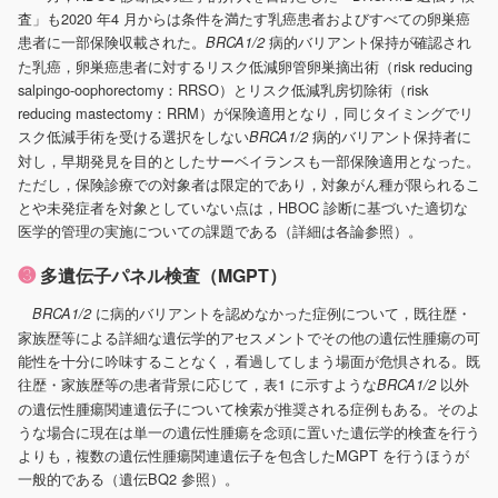
査」も2020 年4 月からは条件を満たす乳癌患者およびすべての卵巣癌
患者に一部保険収載された。
病的バリアント保持が確認され
BRCA1/2
た乳癌，卵巣癌患者に対するリスク低減卵管卵巣摘出術（risk reducing
salpingo-oophorectomy：RRSO）とリスク低減乳房切除術（risk
reducing mastectomy：RRM）が保険適用となり，同じタイミングでリ
スク低減手術を受ける選択をしない
病的バリアント保持者に
BRCA1/2
対し，早期発見を目的としたサーベイランスも一部保険適用となった。
ただし，保険診療での対象者は限定的であり，対象がん種が限られるこ
とや未発症者を対象としていない点は，HBOC 診断に基づいた適切な
医学的管理の実施についての課題である（詳細は各論参照）。
❸
多遺伝子パネル検査（MGPT）
に病的バリアントを認めなかった症例について，既往歴・
BRCA1/2
家族歴等による詳細な遺伝学的アセスメントでその他の遺伝性腫瘍の可
能性を十分に吟味することなく，看過してしまう場面が危惧される。既
往歴・家族歴等の患者背景に応じて，表1 に示すような
以外
BRCA1/2
の遺伝性腫瘍関連遺伝子について検索が推奨される症例もある。そのよ
うな場合に現在は単一の遺伝性腫瘍を念頭に置いた遺伝学的検査を行う
よりも，複数の遺伝性腫瘍関連遺伝子を包含したMGPT を行うほうが
一般的である（遺伝BQ2 参照）。