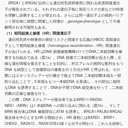
と
以外にも遺伝性乳癌卵巣癌に関わる疾患関連遺伝
BRCA1
BRCA2
子が報告されている。それぞれの遺伝子毎に発症リスクの差などの特徴
を理解し診療することが望まれる。さらには同一遺伝子上の病的バリア
ント部位毎に病態に関連した特徴が，genotype-phenotype として今後
解明される可能性もある。
（1）相同組換え修復（HR）関連遺伝子
遺伝性乳癌や卵巣癌の発症リスクと関連する広義のHBOC 原因遺伝
子として相同組換え修復（homologous recombination：HR）関連遺伝
子があげられる。HR はDNA 損傷修復機構の1つでDNA二本鎖切断を修
復する仕組みである（図1a）。DNA 損傷で二本鎖切断が起きた際，正
確な遺伝情報を復元することを目的に，対立アレルの相同な配列をもつ
DNA を鋳型として損傷部位の修復を行う方法がHR と呼ばれる。その
際にはエキソヌクレアーゼの働きで敢えてDNA 二本鎖切断末端を一部
削り込むことで，3’末端をもつ一本鎖DNA を形成し，その部位に相同
なDNA を誘導することで，DNA分子間でDNA 鎖交換を行って，二本鎖
切断の正確な修復を行う。
この際，DNA ヌクレアーゼ複合体であるMRE11-RAD50-
NBS1（MRN）は1 本鎖DNA への削り込みに関わる（図1b）。そして
MRN 複合体はDNA 修復部位にATM を誘導し，BRCA1-PALB2-BRCA2
複合体を中心とするHR が開始され，HR 過程にはBARD1，BRIP1，
CHEK2，RAD51C，RAD51D等の様々な分子が関わり，これらを総称し