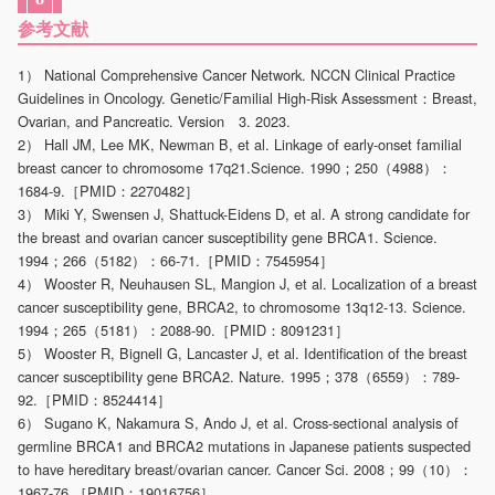
参考文献
1） National Comprehensive Cancer Network. NCCN Clinical Practice
Guidelines in Oncology. Genetic/Familial High-Risk Assessment：Breast,
Ovarian, and Pancreatic. Version 3. 2023.
2） Hall JM, Lee MK, Newman B, et al. Linkage of early-onset familial
breast cancer to chromosome 17q21.Science. 1990；250（4988）：
1684-9.［PMID：2270482］
3） Miki Y, Swensen J, Shattuck-Eidens D, et al. A strong candidate for
the breast and ovarian cancer susceptibility gene BRCA1. Science.
1994；266（5182）：66-71.［PMID：7545954］
4） Wooster R, Neuhausen SL, Mangion J, et al. Localization of a breast
cancer susceptibility gene, BRCA2, to chromosome 13q12-13. Science.
1994；265（5181）：2088-90.［PMID：8091231］
5） Wooster R, Bignell G, Lancaster J, et al. Identification of the breast
cancer susceptibility gene BRCA2. Nature. 1995；378（6559）：789-
92.［PMID：8524414］
6） Sugano K, Nakamura S, Ando J, et al. Cross-sectional analysis of
germline BRCA1 and BRCA2 mutations in Japanese patients suspected
to have hereditary breast/ovarian cancer. Cancer Sci. 2008；99（10）：
1967-76.［PMID：19016756］