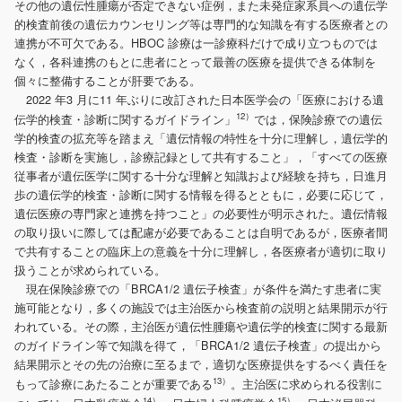
その他の遺伝性腫瘍が否定できない症例，また未発症家系員への遺伝学
的検査前後の遺伝カウンセリング等は専門的な知識を有する医療者との
連携が不可欠である。HBOC 診療は一診療科だけで成り立つものでは
なく，各科連携のもとに患者にとって最善の医療を提供できる体制を
個々に整備することが肝要である。
2022 年3 月に11 年ぶりに改訂された日本医学会の「医療における遺
12）
伝学的検査・診断に関するガイドライン」
では，保険診療での遺伝
学的検査の拡充等を踏まえ「遺伝情報の特性を十分に理解し，遺伝学的
検査・診断を実施し，診療記録として共有すること」，「すべての医療
従事者が遺伝医学に関する十分な理解と知識および経験を持ち，日進月
歩の遺伝学的検査・診断に関する情報を得るとともに，必要に応じて，
遺伝医療の専門家と連携を持つこと」の必要性が明示された。遺伝情報
の取り扱いに際しては配慮が必要であることは自明であるが，医療者間
で共有することの臨床上の意義を十分に理解し，各医療者が適切に取り
扱うことが求められている。
現在保険診療での「BRCA1/2 遺伝子検査」が条件を満たす患者に実
施可能となり，多くの施設では主治医から検査前の説明と結果開示が行
われている。その際，主治医が遺伝性腫瘍や遺伝学的検査に関する最新
のガイドライン等で知識を得て，「BRCA1/2 遺伝子検査」の提出から
結果開示とその先の治療に至るまで，適切な医療提供をするべく責任を
13）
もって診療にあたることが重要である
。主治医に求められる役割に
14）
15）