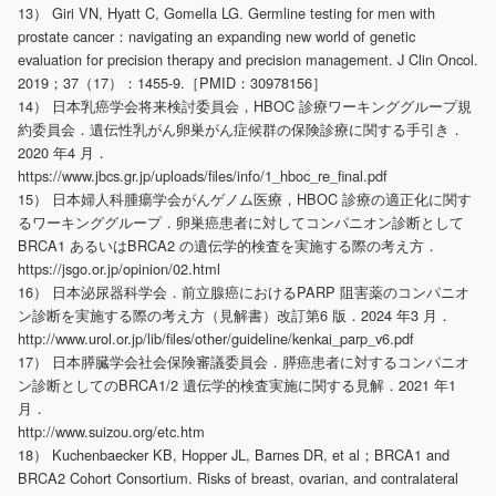
13） Giri VN, Hyatt C, Gomella LG. Germline testing for men with
prostate cancer：navigating an expanding new world of genetic
evaluation for precision therapy and precision management. J Clin Oncol.
2019；37（17）：1455-9.［PMID：30978156］
14） 日本乳癌学会将来検討委員会，HBOC 診療ワーキンググループ規
約委員会．遺伝性乳がん卵巣がん症候群の保険診療に関する手引き．
2020 年4 月．
https://www.jbcs.gr.jp/uploads/files/info/1_hboc_re_final.pdf
15） 日本婦人科腫瘍学会がんゲノム医療，HBOC 診療の適正化に関す
るワーキンググループ．卵巣癌患者に対してコンパニオン診断として
BRCA1 あるいはBRCA2 の遺伝学的検査を実施する際の考え方．
https://jsgo.or.jp/opinion/02.html
16） 日本泌尿器科学会．前立腺癌におけるPARP 阻害薬のコンパニオ
ン診断を実施する際の考え方（見解書）改訂第6 版．2024 年3 月．
http://www.urol.or.jp/lib/files/other/guideline/kenkai_parp_v6.pdf
17） 日本膵臓学会社会保険審議委員会．膵癌患者に対するコンパニオ
ン診断としてのBRCA1/2 遺伝学的検査実施に関する見解．2021 年1
月．
http://www.suizou.org/etc.htm
18） Kuchenbaecker KB, Hopper JL, Barnes DR, et al；BRCA1 and
BRCA2 Cohort Consortium. Risks of breast, ovarian, and contralateral