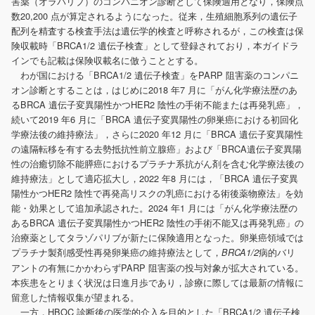
害薬（オラパリブ）のコンパニオン診断として保険適用となり，保険点
数20,200 点が算定されるようになった。従来，生殖細胞系列の遺伝子
配列を精査する検査手法は遺伝学的検査と呼称されるが，この検査は保
険収載時「BRCA1/2 遺伝子検査」として登録されており，本ガイドラ
インでも記載は保険収載名に倣うこととする。
わが国における「BRCA1/2 遺伝子検査」をPARP 阻害薬のコンパニ
オン診断とすることは，はじめに2018 年7 月に「がん化学療法歴のあ
るBRCA 遺伝子変異陽性かつHER2 陰性の手術不能または再発乳癌」，
続いて2019 年6 月に「BRCA 遺伝子変異陽性の卵巣癌における初回化
学療法後の維持療法」，さらに2020 年12 月に「BRCA 遺伝子変異陽性
の遠隔転移を有する去勢抵抗性前立腺癌」および「BRCA遺伝子変異陽
性の治癒切除不能膵癌におけるプラチナ系抗がん剤を含む化学療法後の
維持療法」として適応拡大し，2022 年8 月には，「BRCA 遺伝子変異
陽性かつHER2 陰性で再発高リスクの乳癌における術後薬物療法」を効
能・効果として追加承認された。2024 年1 月には「がん化学療法歴の
あるBRCA 遺伝子変異陽性かつHER2 陰性の手術不能又は再発乳癌」の
治療薬としてタラゾパリブが新たに保険適用となった。卵巣癌領域では
プラチナ製剤感受性再発卵巣癌の維持療法として，
病的バリ
BRCA1/2
アントの有無にかかわらずPARP 阻害薬の投与対象が拡大されている。
本疾患をとりまく状況は日進月歩であり，診療に際しては最新の情報に
留意した情報収集が望まれる。
一方，HBOC 診断後の医学的介入を目的とした「BRCA1/2 遺伝子検