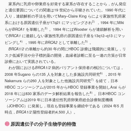
家系内に乳癌や卵巣癌を好発する家系が存在することから，がん発症
と遺伝要因についての関連は19 世紀から示唆されていた。1990 年代に
入り，連鎖解析の手法を用いてMary‒Claire King らにより家族性乳癌家
2）
系における原因遺伝子座が17q21 にマッピングされ
，1994 年にMiki
3）
らが
を単離した
。1994 年にはWooster らが連鎖解析を用い
BRCA1
て
に連鎖しない家族性乳癌の原因遺伝子座を13q12‒q13 にマッ
BRCA1
4）
5）
ピングし
，1995 年に
として単離した
。
BRCA2
の単離から約30 年の間にHBOC 診療は飛躍的に発展し，リ
BRCA1/2
スク低減手法や分子標的薬の開発，血縁者診断に至る一連の方策が日常
診療において実践されている。
わが国における
病的バリアント保持者の検討については，
BRCA1/2
6）
2008 年Sugano らの135 人を対象とした多施設共同研究
，2015 年
7）
Nakamura らの260 人を対象とした他施設共同研究
を経て，日本
HBOC コンソーシアムが2015 年からHBOC 登録事業を開始しArai らが
8）
2018 年には830 家系のデータ解析結果を報告した
。日本HBOC コン
ソーシアムは2019 年に日本遺伝性乳癌卵巣癌総合診療制度機構
（JOHBOC）に発展し，現在も登録事業を継続中である（2024 年5 月
時点，
陽性登録者約4,500 人）。
BRCA1/2
❸
原因遺伝子の分子生物学的特徴