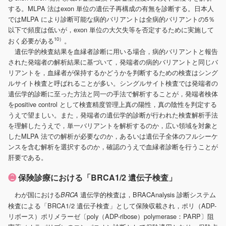
する。MLPA 法はexon 単位の遺伝子再構成の有無を診断する。日本人
ではMLPA により診断可能な病的バリアントは全病的バリアントの5％
以下で頻度は低いが，exon 単位の大欠失等を否定するために実施して
10）
おく必要がある
。
遺伝学的検査結果を血縁者診断に用いる場合，病的バリアントと報告
された発端者の解析結果に基づいて，発端者の病的バリアントと同じバ
リアントを，血縁者が保持するかどうかを判断するための検査はシング
ルサイト検査と呼ばれることが多い。シングルサイト検査では発端者の
遺伝学的診断に至った方法と同一の手法で解析することが，発端者検体
をpositive control として検査精度管理上真の陽性，真の陰性を判定する
うえで望ましい。また，発端者の遺伝学的診断が行われた検査解析手法
を理解したうえで，単一バリアントを解析するのか，広い領域を対象と
したMLPA 法での解析が必要なのか，あるいは遺伝子全体のフルシーケ
ンスを含む解析を選択するのか，確認のうえで血縁者診断を行うことが
肝要である。
❷
保険診療における「BRCA1/2 遺伝子検査」
わが国における
遺伝学的検査は，BRACAnalysis 診断システム
BRCA
検査による「BRCA1/2 遺伝子検査」として保険収載され，ポリ（ADP-
リボース）ポリメラーゼ〔poly（ADP-ribose）polymerase：PARP〕阻