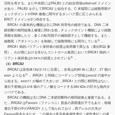
活性を有する。また中央部にはPALB2 との結合領域coiled-coil ドメイン
があり，PALB2 を介してBRCA2 と結合する。C 末端部には細胞周期チ
ェックポイントやDNA 修復に関与するタンパク質に広くみられる
BRCT ドメインが2つ存在する。
BRCA1 の基本的な機能は主にDNA 恒常性の維持である。DNA 二本
鎖切断の相同組換え修復に関わる他，チェックポイント機能により細胞
周期を制御したり，多くの転写因子の補助因子として機能する。また，
3）
細胞死（アポトーシス）を制御して細胞増殖にも関与している
。
病的バリアント保持者の頻度は各癌腫で異なる（遺伝BQ2 参
BRCA1
照）。わが国における非がんコントロール集団において
病的バ
BRCA1
9）
リアント保持者は0.04％の頻度とされている
。
（3）
BRCA2
は染色体13q12-13 に位置し，全長は約85 kb に及び，27 個の
BRCA2
5）
exon よりなる
。
と同様にコーディング領域はexon2 の途中か
BRCA1
ら始まる。exon11 が極めて大きいが，
との間に相同性はない。
BRCA1
遺伝子産物は3,418 個のアミノ酸をコードする384 kDa の巨大な核内タ
ンパクである。
BRCA2 の機能は主にDNA 二本鎖切断時の相同組換え修復である。ま
た，
はFanconi（ファンコニ）貧血の原因遺伝子でもあり，相補
BRCA2
遺伝子群の中の
として知られており，両アレルの欠失が
FANCD1
Fanconi貧血をきたす。この場合は常染色体潜性遺伝（劣性遺伝）の遺