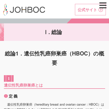
公式サイト
. 総論
Ⅰ
総論1．遺伝性乳癌卵巣癌（HBOC）の概
要
1
遺伝性乳癌卵巣癌とは
❶
定 義
遺伝性乳癌卵巣癌（hereditary breast and ovarian cancer：HBOC）は