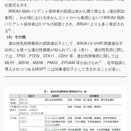
伝形式を示す。
病的バリアント保持者の頻度は各がん腫で異なる（遺伝BQ2
BRCA2
参照）。わが国における非がんコントロール集団において
病的
BRCA2
バリアント保持者は0.17％の頻度とされ，
よりも多く推定され
BRCA1
9）
る
。
（4）その他
遺伝性乳癌卵巣癌の原因遺伝子として，
やHR 関連遺伝子
BRCA1/2
以外にも様々な遺伝性腫瘍が知られている（表1）。遺伝性乳癌に関し
ては，
，
，
，
等，遺伝性卵巣癌に関しては
TP53
PTEN
STK11
CDH1
1）
，
，
，
，
等があげられ
，近年臨床に
MLH1
MSH2
MSH6
PMS2
EPCAM
導入されつつあるMGPT には対象遺伝子として含まれることが多い。