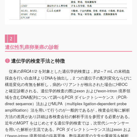
2
遺伝性乳癌卵巣癌の診断
❶
遺伝学的検査手法と特徴
従来の
を対象とした遺伝学的検査は，約2～7 mL の末梢血
BRCA1/2
採血を行い白血球よりDNAを抽出し，2 つの遺伝子の配列変化ならびに
構造変化の有無を解析し，病的バリアントが検出された場合にHBOC
と確定診断される。遺伝学的検査の際はexon およびexon-intron 境界領
域を含むDNA配列について調べるPCR ダイレクトシーケンス（PCR-
direct sequence）法およびMLPA（multiplex ligation-dependent probe
amplification）法を用いて行うのが一般的であるが，検査会社毎に解析
方法の差異があり詳細は各検査会社の解析手法を参照する必要がある。
近年のMGPT をはじめとする遺伝学的検査では，次世代シーケンサー
を用いた解析が主流である。PCR ダイレクトシーケンス法はexon およ
びexon-intron 境界領域の塩基置換，数塩基程度の欠失や重複等を解析