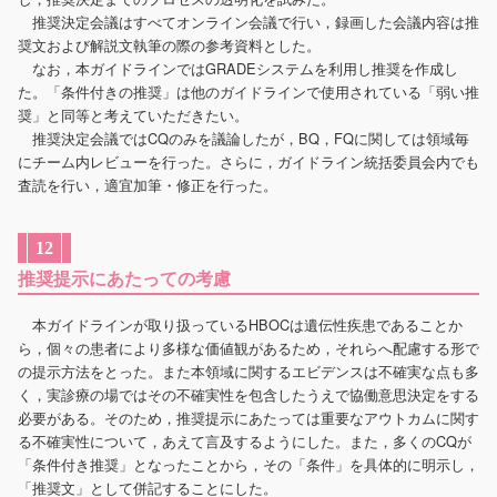
推奨決定会議はすべてオンライン会議で行い，録画した会議内容は推
奨文および解説文執筆の際の参考資料とした。
なお，本ガイドラインではGRADEシステムを利用し推奨を作成し
た。「条件付きの推奨」は他のガイドラインで使用されている「弱い推
奨」と同等と考えていただきたい。
推奨決定会議ではCQのみを議論したが，BQ，FQに関しては領域毎
にチーム内レビューを行った。さらに，ガイドライン統括委員会内でも
査読を行い，適宜加筆・修正を行った。
12
推奨提示にあたっての考慮
本ガイドラインが取り扱っているHBOCは遺伝性疾患であることか
ら，個々の患者により多様な価値観があるため，それらへ配慮する形で
の提示方法をとった。また本領域に関するエビデンスは不確実な点も多
く，実診療の場ではその不確実性を包含したうえで協働意思決定をする
必要がある。そのため，推奨提示にあたっては重要なアウトカムに関す
る不確実性について，あえて言及するようにした。また，多くのCQが
「条件付き推奨」となったことから，その「条件」を具体的に明示し，
「推奨文」として併記することにした。