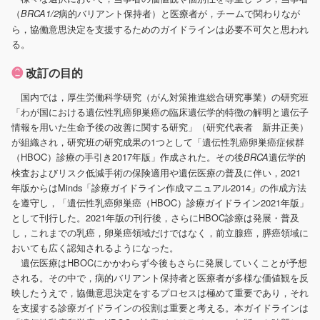
（
病的バリアント保持者）と医療者が，チームで関わりなが
BRCA1/2
ら，協働意思決定を支援するためのガイドラインは必要不可欠と思われ
る。
❷
改訂の目的
国内では，厚生労働科学研究（がん対策推進総合研究事業）の研究班
「わが国における遺伝性乳癌卵巣癌の臨床遺伝学的特徴の解明と遺伝子
情報を用いた生命予後の改善に関する研究」（研究代表者 新井正美）
が組織され，研究班の研究成果の1つとして「遺伝性乳癌卵巣癌症候群
（HBOC）診療の手引き2017年版」作成された。その後
遺伝学的
BRCA
検査およびリスク低減手術の保険適用や遺伝医療の普及に伴い，2021
年版からはMinds「診療ガイドライン作成マニュアル2014」の作成方法
を遵守し，「遺伝性乳癌卵巣癌（HBOC）診療ガイドライン2021年版」
として刊行した。2021年版の刊行後，さらにHBOC診療は発展・普及
し，これまでの乳癌，卵巣癌領域だけではなく，前立腺癌，膵癌領域に
おいても広く認知されるようになった。
遺伝医療はHBOCにかかわらず今後もさらに発展していくことが予想
される。その中で，病的バリアント保持者と医療者が多様な価値観を反
映したうえで，協働意思決定をするプロセスは極めて重要であり，それ
を支援する診療ガイドラインの役割は重要と考える。本ガイドラインは