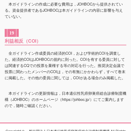
本ガイドラインの作成に必要な費用は，JOHBOCから提供されてい
る。資金提供者であるJOHBOCは本ガイドラインの内容に影響を与え
ていない。
19
利益相反（COI）
全ガイドライン作成委員の経済的COI，および学術的COIを調査し
た。経済的COIはJOHBOCの規約に則った。COIを有する委員に対して
は関連するCQでの投票を棄権する等の対応を行った。推奨決定会議で
投票に関わったメンバーのCOIは，その有無にかかわらず，すべて巻末
に掲載した。その他の委員に関しては，COIがある場合のみ掲載した。
本ガイドラインの更新情報は，日本遺伝性乳癌卵巣癌総合診療制度機
構（JOHBOC）のホームページ（
https://johboc.jp/
）にてご案内します
ので，随時ご確認ください。
Copyright © 一般社団法人日本遺伝性乳癌卵巣癌総合診療制度機構 All Rights