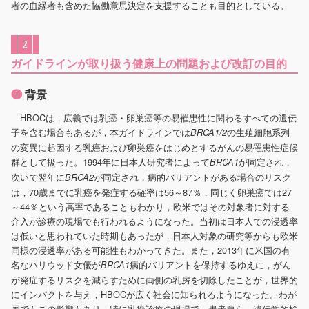
者の血縁者も含めた協働意思決定を支援することも目的としている。
2
ガイドラインが取り扱う健康上の問題および改訂の目的
❶
背景
HBOCは，広義では乳癌・卵巣癌等の易罹患性に関わるすべての遺伝
子を含む場合もあるが，本ガイドラインでは
の生殖細胞系列
BRCA1/2
の変異に起因する乳癌および卵巣癌をはじめとするがんの易罹患性症候
群として扱った。1994年に日本人研究者によって
が同定され，
BRCA1
次いで翌年に
が同定され，病的バリアントがある場合のリスク
BRCA2
は，70歳までに乳癌を発症する確率は56～87％，同じく卵巣癌では27
～44％という高率であることもわかり，欧米ではその対象者に対する
介入が診療の現場でも行われるようになった。当初は日本人での浸透率
は低いと思われていた時期もあったが，日本人対象の研究等からも欧米
同様の浸透率がある可能性もわかってきた。また，2013年に米国の有
名なハリウッド女優が
病的バリアントを保持するゆえに，がん
BRCA1
が発症するリスクを減らすために両側の乳房を切除したことが，世界的
にインパクトを与え，HBOCが広く社会に知られるようになった。わが
国でもこの影響もあり，特に乳癌診療の現場で，患者自ら，遺伝学的検