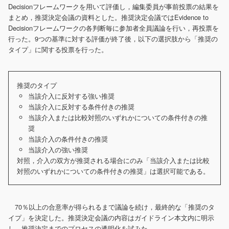
Decisionフレームワークを用いて評価し，編集委員が事前投票の結果を
まとめ，推奨決定会議の資料とした。推奨決定会議ではEvidence to
Decisionフレームワークの各判断毎に参加者全員議論を行い，再投票を
行った。9つの基準に対する評価が終了後，以下の選択肢から「推奨の
タイプ」に関する投票を行った。
推奨のタイプ
当該介入に反対する強い推奨
当該介入に反対する条件付きの推奨
当該介入または比較対照のいずれかについての条件付きの推
奨
当該介入の条件付きの推奨
当該介入の強い推奨
対照，介入の双方が推奨される場合にのみ「当該介入または比較
対照のいずれかについての条件付きの推奨」は選択可能である。
70％以上の合意率が得られるまで議論を続け，最終的な「推奨のタ
イプ」を決定した。推奨決定会議の内容はガイドライン本文内に明示
し，推奨決定までのプロセスの透明化を試みた。