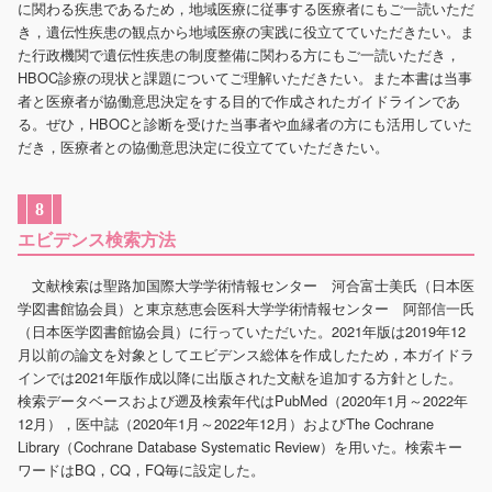
に関わる疾患であるため，地域医療に従事する医療者にもご一読いただ
き，遺伝性疾患の観点から地域医療の実践に役立てていただきたい。ま
た行政機関で遺伝性疾患の制度整備に関わる方にもご一読いただき，
HBOC診療の現状と課題についてご理解いただきたい。また本書は当事
者と医療者が協働意思決定をする目的で作成されたガイドラインであ
る。ぜひ，HBOCと診断を受けた当事者や血縁者の方にも活用していた
だき，医療者との協働意思決定に役立てていただきたい。
8
エビデンス検索方法
文献検索は聖路加国際大学学術情報センター 河合富士美氏（日本医
学図書館協会員）と東京慈恵会医科大学学術情報センター 阿部信一氏
（日本医学図書館協会員）に行っていただいた。2021年版は2019年12
月以前の論文を対象としてエビデンス総体を作成したため，本ガイドラ
インでは2021年版作成以降に出版された文献を追加する方針とした。
検索データベースおよび遡及検索年代はPubMed（2020年1月～2022年
12月），医中誌（2020年1月～2022年12月）およびThe Cochrane
Library（Cochrane Database Systematic Review）を用いた。検索キー
ワードはBQ，CQ，FQ毎に設定した。