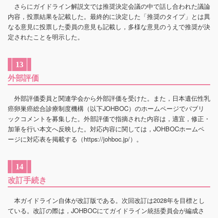
さらにガイドライン解説文では推奨決定会議の中で話し合われた議論
内容，投票結果を記載した。最終的に決定した「推奨のタイプ」とは異
なる意見に投票した委員の意見も記載し，多様な意見のうえで推奨が決
定されたことを明示した。
13
外部評価
外部評価委員と関連学会から外部評価を受けた。また，日本遺伝性乳
癌卵巣癌総合診療制度機構（以下JOHBOC）のホームページでパブリ
ックコメントを募集した。外部評価で指摘された内容は，適宜，修正・
加筆を行い本文へ反映した。対応内容に関しては，JOHBOCホームペ
ージに対応表を掲載する（
https://johboc.jp/
）。
14
改訂手続き
本ガイドライン自体が改訂版である。次回改訂は2028年を目標とし
ている。改訂の際は，JOHBOCにてガイドライン統括委員会が編成さ