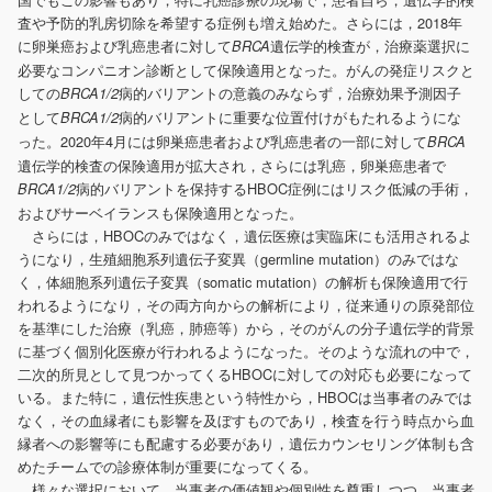
査や予防的乳房切除を希望する症例も増え始めた。さらには，2018年
に卵巣癌および乳癌患者に対して
遺伝学的検査が，治療薬選択に
BRCA
必要なコンパニオン診断として保険適用となった。がんの発症リスクと
しての
病的バリアントの意義のみならず，治療効果予測因子
BRCA1/2
として
病的バリアントに重要な位置付けがもたれるようにな
BRCA1/2
った。2020年4月には卵巣癌患者および乳癌患者の一部に対して
BRCA
遺伝学的検査の保険適用が拡大され，さらには乳癌，卵巣癌患者で
病的バリアントを保持するHBOC症例にはリスク低減の手術，
BRCA1/2
およびサーベイランスも保険適用となった。
さらには，HBOCのみではなく，遺伝医療は実臨床にも活用されるよ
うになり，生殖細胞系列遺伝子変異（germline mutation）のみではな
く，体細胞系列遺伝子変異（somatic mutation）の解析も保険適用で行
われるようになり，その両方向からの解析により，従来通りの原発部位
を基準にした治療（乳癌，肺癌等）から，そのがんの分子遺伝学的背景
に基づく個別化医療が行われるようになった。そのような流れの中で，
二次的所見として見つかってくるHBOCに対しての対応も必要になって
いる。また特に，遺伝性疾患という特性から，HBOCは当事者のみでは
なく，その血縁者にも影響を及ぼすものであり，検査を行う時点から血
縁者への影響等にも配慮する必要があり，遺伝カウンセリング体制も含
めたチームでの診療体制が重要になってくる。
様々な選択において，当事者の価値観や個別性を尊重しつつ，当事者