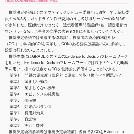
推奨決定会議はシステマティックレビュー委員とは独立して，統括委
員の医師3名，ガイドライン作成委員のうち各領域リーダーの医師3名
が参加した。医師だけではなく，遺伝看護専門看護師1名，認定遺伝カ
ウンセラー2名，当事者の立場の代表者3名にも加わっていただいた。
推奨決定会議では議論するCQ毎に，投票者の経済的利益相反
（COI），学術的COIを開示し，COIのある委員は議論のみに参加し，
投票は行わないこととした。
推奨作成にはGRADEシステムのEvidence to Decisionフレームワーク
を用いた。Evidence to Decisionフレームワークでは以下の9つの判断基
準を用い，様々な視点からCQを包括的に評価することができる。
基準1. 問題の優先度（臨床的に優先して取り扱うべき問題か？）
基準2. 望ましい効果
基準3. 望ましくない効果
基準4. エビデンスの確実性
基準5. 価値観
基準6. 効果のバランス
基準7. 費用対効果
基準8. 容認性
基準9. 実行可能性
推奨決定会議参加者は推奨決定会議前に各自で各CQをEvidence to