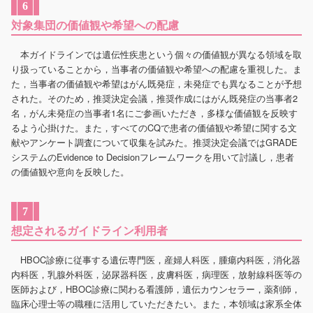
6
対象集団の価値観や希望への配慮
本ガイドラインでは遺伝性疾患という個々の価値観が異なる領域を取
り扱っていることから，当事者の価値観や希望への配慮を重視した。ま
た，当事者の価値観や希望はがん既発症，未発症でも異なることが予想
された。そのため，推奨決定会議，推奨作成にはがん既発症の当事者2
名，がん未発症の当事者1名にご参画いただき，多様な価値観を反映す
るよう心掛けた。また，すべてのCQで患者の価値観や希望に関する文
献やアンケート調査について収集を試みた。推奨決定会議ではGRADE
システムのEvidence to Decisionフレームワークを用いて討議し，患者
の価値観や意向を反映した。
7
想定されるガイドライン利用者
HBOC診療に従事する遺伝専門医，産婦人科医，腫瘍内科医，消化器
内科医，乳腺外科医，泌尿器科医，皮膚科医，病理医，放射線科医等の
医師および，HBOC診療に関わる看護師，遺伝カウンセラー，薬剤師，
臨床心理士等の職種に活用していただきたい。また，本領域は家系全体