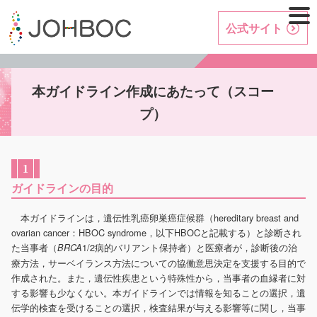
公式サイト
本ガイドライン作成にあたって
（スコー
プ）
1
ガイドラインの目的
本ガイドラインは，遺伝性乳癌卵巣癌症候群（hereditary breast and
ovarian cancer：HBOC syndrome，以下HBOCと記載する）と診断され
た当事者（
1/2病的バリアント保持者）と医療者が，診断後の治
BRCA
療方法，サーベイランス方法についての協働意思決定を支援する目的で
作成された。また，遺伝性疾患という特殊性から，当事者の血縁者に対
する影響も少なくない。本ガイドラインでは情報を知ることの選択，遺
伝学的検査を受けることの選択，検査結果が与える影響等に関し，当事