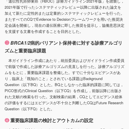
「遺伝性乳癌卵巣癌（HBOC）診療ガイドライン2021年版」を踏襲し，
2021年版で行ったシステマティックレビュー以降に出版された論文を
加えて新たに定性的または定量的システマティックレビューを行った。
またすべてのCQでEvidence to Decisionフレームワークを用いた推奨決
定会議を開催し，現在の遺伝医療に即した推奨を提示し，協働意思決定
を支援する文書を作成することを目的とした。
❸
BRCA1/2
病的バリアント保持者に対する診療アルゴリ
ズムと重要臨床課題
本ガイドライン作成にあたり，統括委員およびガイドライン作成委員
で前版で作成した診療アルゴリズムの見直しを行った。診療アルゴリズ
ムをもとに，重要臨床課題を整備した。すでに十分なエビデンスがあ
り，臨床上「既知のこと」とされている課題はBackground
Question（以下BQ）とした。BQとしなかった臨床的課題に関しては，
PICO形式のClinical Question（以下CQ）を作成し，前版以降に出版さ
れた文献の検索を行った。文献検索の結果，CQとしてエビデンス総体
の評価をするにはエビデンスが不十分と判断したCQはFuture Research
Question（以下FQ）とした。
❹
重要臨床課題の検討とアウトカムの設定