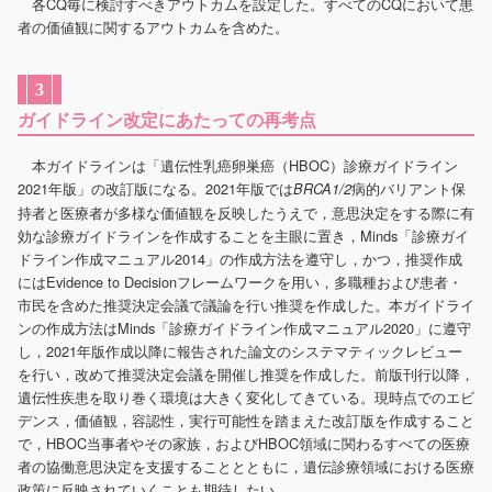
各CQ毎に検討すべきアウトカムを設定した。すべてのCQにおいて患
者の価値観に関するアウトカムを含めた。
3
ガイドライン改定にあたっての再考点
本ガイドラインは「遺伝性乳癌卵巣癌（HBOC）診療ガイドライン
2021年版」の改訂版になる。2021年版では
病的バリアント保
BRCA1/2
持者と医療者が多様な価値観を反映したうえで，意思決定をする際に有
効な診療ガイドラインを作成することを主眼に置き，Minds「診療ガイ
ドライン作成マニュアル2014」の作成方法を遵守し，かつ，推奨作成
にはEvidence to Decisionフレームワークを用い，多職種および患者・
市民を含めた推奨決定会議で議論を行い推奨を作成した。本ガイドライ
ンの作成方法はMinds「診療ガイドライン作成マニュアル2020」に遵守
し，2021年版作成以降に報告された論文のシステマティックレビュー
を行い，改めて推奨決定会議を開催し推奨を作成した。前版刊行以降，
遺伝性疾患を取り巻く環境は大きく変化してきている。現時点でのエビ
デンス，価値観，容認性，実行可能性を踏まえた改訂版を作成すること
で，HBOC当事者やその家族，およびHBOC領域に関わるすべての医療
者の協働意思決定を支援することとともに，遺伝診療領域における医療
政策に反映されていくことも期待したい。