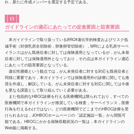
れ，新たに作成メンバーを選定する予定である。
15
ガイドラインの適応にあたっての促進要因と阻害要因
本ガイドラインで取り扱っている
遺伝学的検査およびリスク低
BRCA
減手術（対側乳房全切除術，卵巣卵管切除術），MRIによる乳房サーベ
イランスはがん既発症者に対しては保険適用となっているが，がん未発
症者に対しては保険適用外となっており，その点は本ガイドライン適応
にあたっての阻害要因となっている。
遺伝性腫瘍という観点では，がん未発症者に対する対応も既発症者と
同様に重要であり，本ガイドラインでは保険適用外の診療に関しても推
奨を作成し，解説している。がん未発症者に対する対応に関しては今後
も更なる課題として取り組んでいく必要がある。
また包括的なHBOC診療を行える医療機関は限られており，すべての
医療機関で本ガイドラインが推奨している検査，サーベイランス，医療
行為を行えるわけではない。どの医療機関でどこまでのHBOC診療を受
けられるかは，JOHBOCホームページの「認定施設一覧」から閲覧可
能である。HBOCにかかる保険収載状況の一覧は，本ガイドラインの
Web版に掲載する。