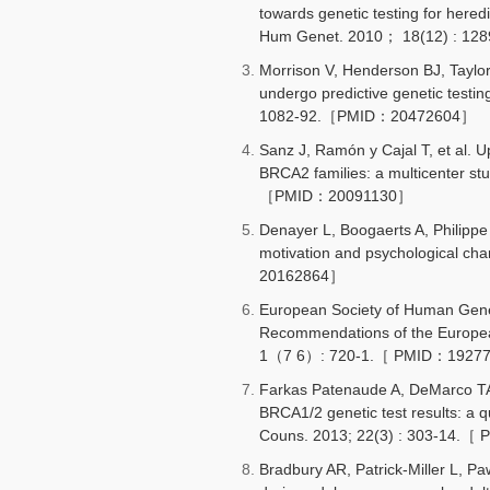
towards genetic testing for heredi
Hum Genet. 2010； 18(12) : 1
Morrison V, Henderson BJ, Taylor 
undergo predictive genetic testin
1082-92.［PMID：20472604］
Sanz J, Ramón y Cajal T, et al. U
BRCA2 families: a multicenter st
［PMID：20091130］
Denayer L, Boogaerts A, Philippe 
motivation and psychological c
20162864］
European Society of Human Genet
Recommendations of the Europe
1（7 6）: 720-1.［ PMID：1927
Farkas Patenaude A, DeMarco TA, 
BRCA1/2 genetic test results: a q
Couns. 2013; 22(3) : 303-14.
Bradbury AR, Patrick-Miller L, Pa