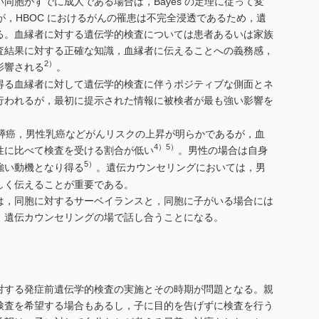
同胞がすでに成人である場合は，Bayes の定理に従って変
が，HBOC におけるがんの罹患は不完全浸透であるため，遺
る。血縁者に対する遺伝学的検査については患者あるいは家族
査結果に対する正確な知識，血縁者に伝えることへの義務感，
2）
影響される
。
得る血縁者に対して遺伝学的検査に伴うポジティブな側面とネ
行われるが，最初に提示された情報に被検者が最も強い影響を
や膵癌，男性乳癌などがんリスクの上昇が明らかであるが，血
4）5）
性に比べて検査を受ける割合が低い
。男性の場合は自身
5）
強い動機となり得る
。遺伝カウンセリングにおいては，男
しく伝えることが重要である。
は，同胞に対するサーベイランスと，同胞に子がいる場合には
，遺伝カウンセリングの場で話し合うことになる。
対する発症前遺伝学的検査の実施とその時期が問題となる。親
検査を希望する場合もあるし，子に目的を告げずに検査を行う