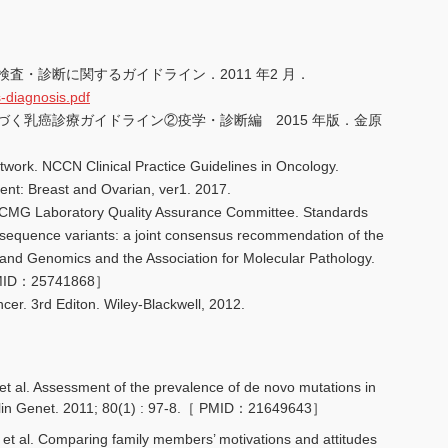
査・診断に関するガイドライン．2011 年2 月．
s-diagnosis.pdf
づく乳癌診療ガイドライン②疫学・診断編 2015 年版．金原
ork. NCCN Clinical Practice Guidelines in Oncology.
t: Breast and Ovarian, ver1. 2017.
 ACMG Laboratory Quality Assurance Committee. Standards
of sequence variants: a joint consensus recommendation of the
and Genomics and the Association for Molecular Pathology.
MID：25741868］
er. 3rd Editon. Wiley-Blackwell, 2012.
et al. Assessment of the prevalence of de novo mutations in
in Genet. 2011; 80(1) : 97-8.［ PMID：21649643］
et al. Comparing family members’ motivations and attitudes