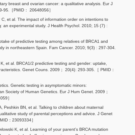
tary breast and ovarian cancer: a qualitative analysis. Eur J
289-95.［PMID： 20648056］
C, et al. The impact of information order on intentions to
g: an experimental study. J Health Psychol. 2010; 15 (7) :
ptake of predictive testing among relatives of BRCA1 and
udy in northeastern Spain. Fam Cancer. 2010; 9(3) : 297-304.
K, et al. BRCA1/2 predictive testing and gender: uptake,
haracteristics. Genet Couns. 2009； 20(4): 293-305.［ PMID：
ics. Genetic testing in asymptomatic minors:
an Society of Human Genetics. Eur J Hum Genet. 2009；
7059］
Peshkin BN, et al. Talking to children about maternal
ualitative study of parental perceptions and advice. J Genet
［ PMID：23093334］
wlowski K, et al. Learning of your parent’s BRCA mutation