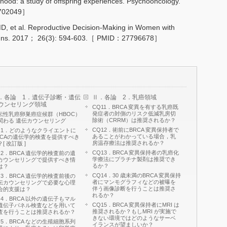
thood: a study of offspring experiences. Psychooncology.
8702049］
, et al. Reproductive Decision-Making in Women with
uns. 2017； 26(3): 594-603.［ PMID：27796678］
．各論 1．遺伝子診断・遺伝
Ⅱ．各論 2．乳癌領域
ウンセリング領域
CQ11．BRCA 変異を有する乳癌既
発症者の対側のリスク低減乳房切
伝性乳癌卵巣癌症候群（HBOC）
除術（CRRM）は推奨されるか？
関わる 遺伝カウンセリング
CQ12．術前にBRCA 変異保持者で
Q1．どのようなクライエントに
あることがわかっている場合，乳
RCAの遺伝学的検査を提供すべき
房温存療法は推奨されるか？
[ 改訂版 ]
CQ13．BRCA 変異保持者の乳癌化
Q2．BRCA 遺伝学的検査前の遺
学療法にプラチナ製剤は推奨でき
カウンセリングで提供すべき情
るか？
は？
CQ14．30 歳未満のBRCA 変異保持
Q3．BRCA 遺伝学的検査前後の
者にマンモグラフィなどの被曝を
伝カウンセリングで必要な心理
伴う画像診断を行うことは推奨さ
会的支援は？
れるか？
Q4．BRCA 以外の遺伝子もマル
CQ15．BRCA 変異保持者にMRI は
遺伝子パネル検査などを用いて
推奨されるか？もしMRI が実施で
査を行うことは推奨されるか？
きない環境ではどのようなサーベ
Q5．BRCA などの生殖細胞系列
イランスが望ましいか？