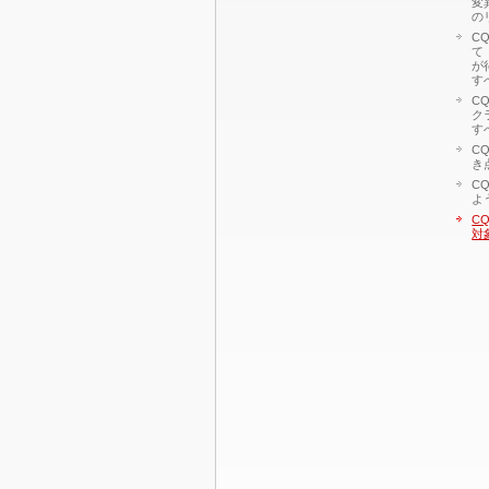
変
の
C
て
が
す
C
ク
す
C
き
C
よ
C
対