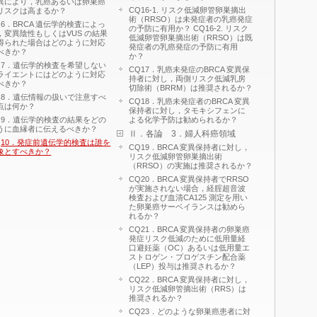
異により，乳癌あるいは卵巣癌
CQ16-1. リスク低減卵管卵巣摘出
リスクは高まるか？
術（RRSO）は未発症者の乳癌発症
Q6．BRCA 遺伝学的検査によっ
の予防に有用か？ CQ16-2. リスク
，変異陰性もしくはVUS の結果
低減卵管卵巣摘出術（RRSO）は既
得られた場合はどのように対応
発症者の乳癌発症の予防に有用
べきか？
か？
Q7．遺伝学的検査を希望しない
CQ17．乳癌未発症のBRCA 変異保
ライエントにはどのように対応
持者に対し，両側リスク低減乳房
べきか？
切除術（BRRM）は推奨されるか？
Q8．遺伝情報の扱いで注意すべ
CQ18．乳癌未発症者のBRCA 変異
点は何か？
保持者に対し，タモキシフェンに
Q9．遺伝学的検査の結果をどの
よる化学予防は勧められるか？
うに血縁者に伝えるべきか？
Ⅱ．各論 3．婦人科癌領域
Q10．発症前遺伝学的検査は誰を
CQ19．BRCA 変異保持者に対し，
象とすべきか？
リスク低減卵管卵巣摘出術
（RRSO）の実施は推奨されるか？
CQ20．BRCA 変異保持者でRRSO
が実施されない場合，経腟超音波
検査および血清CA125 測定を用い
た卵巣癌サーベイランスは勧めら
れるか？
CQ21．BRCA 変異保持者の卵巣癌
発症リスク低減のために低用量経
口避妊薬（OC）あるいは低用量エ
ストロゲン・プロゲスチン配合薬
（LEP）投与は推奨されるか？
CQ22．BRCA 変異保持者に対し，
リスク低減卵管摘出術（RRS）は
推奨されるか？
CQ23．どのような卵巣癌患者に対