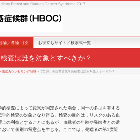
editary Breast and Ovarian Cancer Syndrome 2017
総論／各論 目次
お役立ちサイト／検索式一覧
学的検査は誰を対象とすべきか？
・遺伝カウンセリング領域
»
CQ10．発症前遺伝学的検査は誰を対象とすべきか？
学的検査によって変異が同定された場合，同一の多型を有する
伝学的検査の対象となり得る。検査の目的は，リスクのある血
理上の利益とすることにあるが，血縁者の年齢や発端者との遺
において個別の留意点を生じる。ここでは，発端者の第1度近