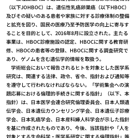
（以下JOHBOC）は、遺伝性乳癌卵巣癌（以下HBOC）
及びその疑いのある患者や家族に対する診療体制の整備
と拡充を図り、国民の医療乃至予防医学の向上に寄与す
ることを目的として、2016年8月に設立された。主たる
事業は、HBOC診療施設の認定、HBOCに関する教育研
修、HBOCの患者等の登録、HBOCに関する調査研究で
あり、ゲノムを含む遺伝学的情報を取扱う。
学術総会において報告されるヒトを対象とした医学系
研究は、関連する法律、政令、省令、指針および通知等
を遵守して行われなければならない。「学術集会への演
題応募における倫理的手続きに関する指針」（以下、本
指針）は、日本医学会連合研究倫理委員会、日本人類遺
伝学会、日本遺伝カウンセリング学会、日本遺伝子診療
学会、日本乳癌学会、日本産科婦人科学会が示した指針
を基に作成されたものであり、今後、当該指針や「人を
対象とする生命科学・医学系研究に関する倫理指針」等