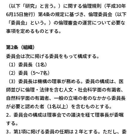
（以下「研究」と言う。）
に関する倫理規則（平成30年
6月15日施行）第4条の規定に基づき、倫理委
員会（以下
「委員会」という。）の倫理審査の運営について必要な
事項を定めるも
のとする。
第2条（組織）
委員会は次に掲げる委員をもって構成する。
（1）委員長（1名）
（2）委員（5～7名）
（3）委員長は機構の理事が務める。委員の構成は、医
師並びに倫理・法律を含む
人文・社会科学面の有識者、
自然科学面の有識者、一般の立場の者のなかから委
員長
が必要と認めた者（1名以上）を含むものとする。
2．委員会の構成は理事会での議決を経て理事長が委嘱
する。
3．第1項に掲げる委員の任期は 2 年とする。ただし、委