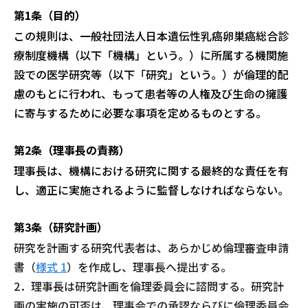
第1条（目的）
この規則は、一般社団法人日本遺伝性乳癌卵巣癌総合診
療制度機構（以下「機構
」という。）に所属する機関施
設での医学研究等（以下「研究」という。）が倫理
的配
慮のもとに行われ、もって患者等の人権及び生命の擁護
に寄与するために必
要な事項を定めるものとする。
第2条（理事長の責務）
理事長は、機構における研究に関する最終的な責任を有
し、適正に実施されるよ
うに監督しなければならない。
第3条（研究計画）
研究を計画する研究代表者は、あらかじめ倫理審査申請
書（
様式 1
）を作成し、
理事長へ提出する。
2．理事長は研究計画を倫理委員会に諮問する。研究計
画の実施の可否は、理事会
での承認ならびに倫理委員会