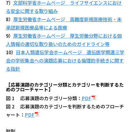
7）
文部科学省ホームページ ライフサイエンスにおけ
る安全に関する取り組み
8）
厚生労働省ホームページ 高難度新規医療技術・未
承認新規医療品等による医療
9）
厚生労働省ホームページ 厚生労働分野における個
人情報の適切な取り扱いのためのガイドライン等
10）
日本人類遺伝学会ホームページ 遺伝医学関連三学
会の学術集会への演題応募における倫理的⼿続きに関す
る指針
【応募演題のカテゴリー分類とカテゴリーを判断するた
めのフローチャート】
図 1 応募演題のカテゴリー分類：
PDF
図 2 応募演題のカテゴリーを判断するためのフローチ
ャート：
PDF
附則