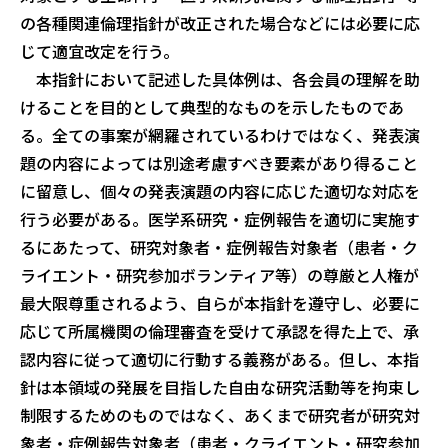
の各種関連倫理指針が改正された場合などには必要に応
じて適宜改定を行う。
本指針において記述した具体例は、各会員の理解を助
けることを目的として典型的なものを示したものであ
る。全ての事案が網羅されているわけではなく、発表演
題の内容によっては別途考慮すべき要素があり得ること
に留意し、個々の発表演題の内容に応じた適切な対応を
行う必要がある。医学系研究・症例報告を適切に実施す
るにあたって、研究対象者・症例報告対象者（患者・ク
ライエント・研究参加ボランティア等）の尊厳と人権が
最大限尊重されるよう、自らが本指針を遵守し、必要に
応じて所属機関の倫理審査を受けて承認を得た上で、承
認内容に従って適切に行動する義務がある。但し、本指
針は本領域の発展を目指した自由な研究活動等を拘束し
制限するためのものではなく、あくまで研究者が研究対
象者・症例報告対象者（患者・クライエント・研究参加