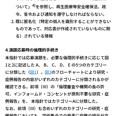
4)
ついて」
を参照し、再生医療等安全確保法、政
令、省令および通知を遵守しなければならない。
既に匿名化（特定の個人を識別することができない
ものであって、対応表が作成されていないものに限
る）されている情報
4.
演題応募時の倫理的手続き
本指針では応募演題を、必要な倫理的手続きに応じて図
1と2に記述した A、 B、 C、 D、 E の5つのカテゴリー
に分類した（
図1
）。
図2
のフローチャートにより研究・
症例報告の内容がいずれのカテゴリーに分類されるかが
確認できる。前項（III）の「倫理審査や機関の長の許
可、インフォームド・コンセントが原則不要な研究・症
例報告」を、 本指針ではカテゴリーAに分類した。
なお、前項（III）も含めいずれのカテゴリーの研究・症
例報告においても、学術集会での発表に症例の提示が含