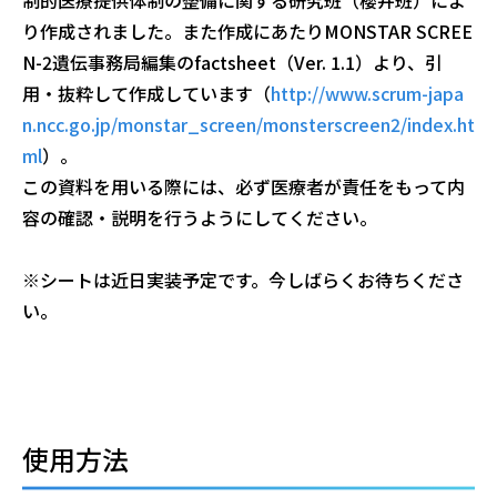
制的医療提供体制の整備に関する研究班（櫻井班）によ
り作成されました。また作成にあたり
MONSTAR SCREE
N-2
遺伝事務局編集の
factsheet
（
Ver. 1.1
）より、引
用・抜粋して作成しています（
http://www.scrum-japa
n.ncc.go.jp/monstar_screen/monsterscreen2/index.ht
ml
）。
この資料を用いる際には、必ず医療者が責任をもって内
容の確認・説明を行うようにしてください。
※シートは近日実装予定です。今しばらくお待ちくださ
い。
使用方法