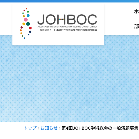
ホ
部
トップ
›
お知らせ
›
第4回JOHBOC学術総会の一般演題募