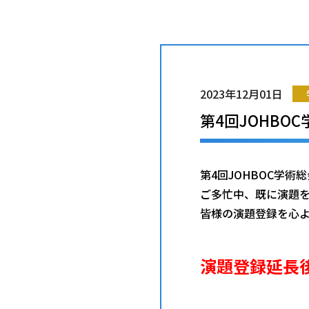
2023年12月01日
第4回JOHB
第4回JOHBOC学
ご多忙中、既に演題
皆様の演題登録を心
演題登録延長後 