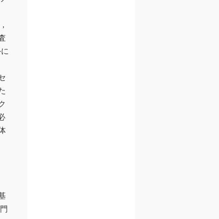
，
査
外に
セ
た
ク
必
体
基
専門