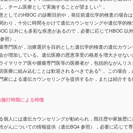
し，チーム医療として実施することが望ましい
。
1）
患としてのHBOC の診断目的や，発症前遺伝学的検査の場合は
関わり，十分に時間をかけて遺伝カウンセリングや遺伝学的検
OC 以外にも多彩な疾患があるので，必要に応じてHBOC 以
 参照）。
瘍専門医が，治療選択を目的とした遺伝学的検査の遺伝カウン
会が増加している。遺伝医療の恩恵享受の格差を増大させない
ライマリケア医や腫瘍専門医等の医療者が，包括的ながんリス
防医療に組み込むことは歓迎されるべきである
。この場合，
5）
門家による遺伝カウンセリングを提供するか，または紹介する
グの施行時期による特徴
る個人には遺伝カウンセリングが勧められ，既往歴や家族歴に
性がんについての情報提供（遺伝BQ4 参照），必要に応じて