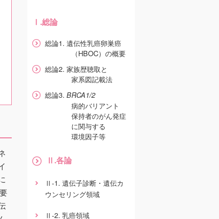
.総論
Ⅰ
総論1. 遺伝性乳癌卵巣癌
（HBOC）の概要
総論2. 家族歴聴取と
家系図記載法
総論3.
BRCA1/2
病的バリアント
保持者のがん発症
に関与する
環境因子等
ネ
.各論
Ⅱ
イ
に
-1. 遺伝子診断・遺伝カ
Ⅱ
要
ウンセリング領域
伝
-2. 乳癌領域
Ⅱ
ん