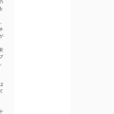
の
を
，
ネ
が
安
ブ
，
は
て
十