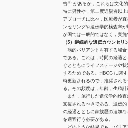
告
があるが，これらは文化的
11）
特に男性や，第二度近親者以上
アプローチに比べ，医療者が直
ンセリングや遺伝学的検査率が
が国では一般的ではなく，実施
（5）継続的な遺伝カウンセリ
病的バリアントを有する場合
である。これは，時間の経過と
ぐとともにライフステージや状
するためである。HBOC に
時更新されるので，推奨される
る。その頻度は，年齢，生殖計
また，施行した遺伝学的検査
支援されるべきである。遺伝的
の経過とともに家族歴の追加な
を適宜行う必要がある。
どのような結果でも，バリア