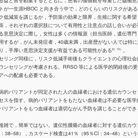
る益と害を勘案するとともに，患者の価値観を尊重した協働意
トが一生涯HBOC と向き合う中で，どのくらいのリスクがある
ク低減策を講じるか，予防策の効果と限界，生殖に関する希望
等，それぞれの選択肢について有用性と注意点の話し合いが必
る意思決定に際し，女性は多くの情報源（担当医師，遺伝専門
用するが，がん未発症者，40歳未満，出産歴がない人では特に
り，手厚い意思決定支援が有益である可能性がある
。
9）10）
セリング同様に，リスク低減手術後もクライエントの心理社会
ウンセリングが考慮される。RRSO 等による医学的閉経後の更
アへの配慮も必要である。
病的バリアントが同定された人の血縁者における遺伝カウンセ
セスを指す。病的バリアントをもたない血縁者は不必要な医学
バリアントをもつ血縁者は適切ながん予防を講じることができ
複雑で，簡単ではない。遺伝性腫瘍の血縁者に対する遺伝カウ
：38‒58），カスケード検査は41％（95％Cl：34‒48）とい