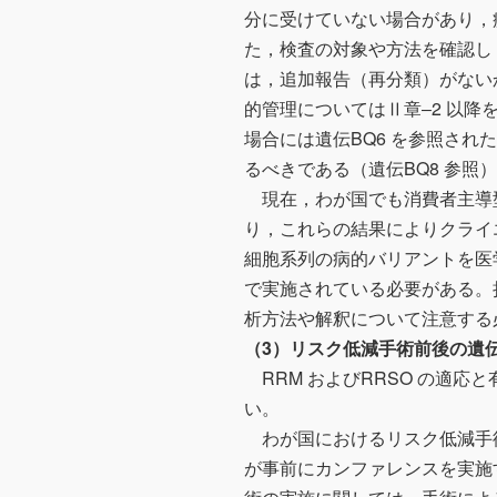
分に受けていない場合があり，
た，検査の対象や方法を確認し
は，追加報告（再分類）がない
的管理についてはⅡ章‒2 以降
場合には遺伝BQ6 を参照さ
るべきである（遺伝BQ8 参照
現在，わが国でも消費者主導型（d
り，これらの結果によりクライ
細胞系列の病的バリアントを医
で実施されている必要がある。
析方法や解釈について注意する
（3）リスク低減手術前後の遺
RRM およびRRSO の適
い。
わが国におけるリスク低減手
が事前にカンファレンスを実施