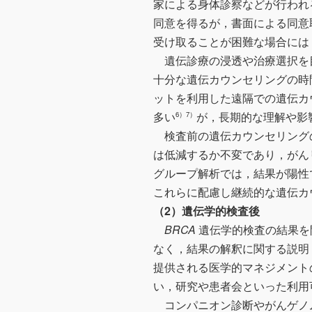
家による身体診察などが行われ
同意を得るが，書面による同意
受け取ることが困難な場合には
遺伝診療の浸透や治療選択を
十分な遺伝カウンセリングの時
ットを利用した遠隔での遺伝カ
多い
が，長期的な理解や影
6）7）
検査前の遺伝カウンセリング
は低減するか不変であり，がん
グループ解析では，結果が陽性
これらに配慮し継続的な遺伝カ
（2）遺伝学的検査後
BRCA
遺伝学的検査の結果を
なく，結果の解釈に関する説明
提供される医学的マネジメント
い，研究や患者会といった利用
コンパニオン診断やがんゲノ