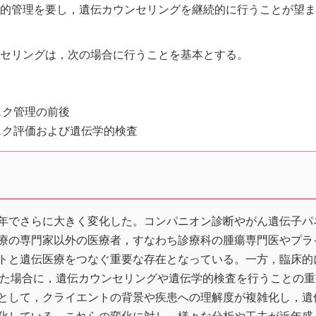
医学的管理を要し，遺伝カウンセリングを継続的に行うことが望ま
。
ウンセリングは，次の場合に行うことを基本とする。
スク管理の前後
スク評価および遺伝学的検査
年でさらに大きく変化した。コンパニオン診断やがん遺伝子パ
療の専門家以外の医療者，すなわち診療科の腫瘍専門医やプラ
トと遺伝医療をつなぐ重要な存在となっている。一方，臨床的
われた場合に，遺伝カウンセリングや遺伝学的検査を行うことの重
として，クライエントの背景や疾患への理解度が複雑化し，遺
化している。これらの変化に対し，様々な分析や工夫が近年盛