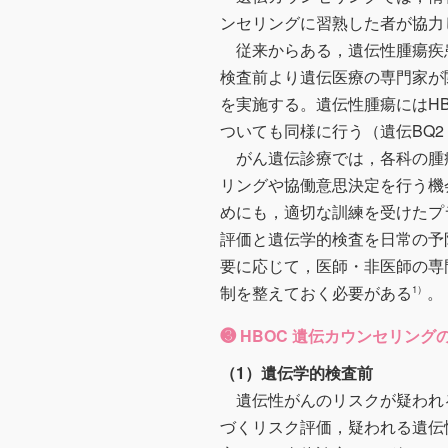
ンセリングに習熟した者が協力
従来からある，遺伝性腫瘍疾
検査前より遺伝医療の専門家が
を実施する。遺伝性腫瘍にはHB
ついても同様に行う（遺伝BQ2
がん遺伝診療では，各科の腫
リングや協働意思決定を行う機
めにも，適切な訓練を受けたプ
評価と遺伝学的検査を日常の予
要に応じて，医師・非医師の専
制を整えておく必要がある
。
1）
❸ HBOC 遺伝カウンセリン
（1）遺伝学的検査前
遺伝性がんのリスクが疑われ
づくリスク評価，疑われる遺伝