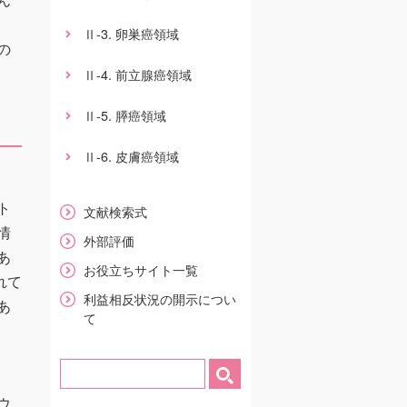
-3. 卵巣癌領域
Ⅱ
の
-4. 前立腺癌領域
Ⅱ
-5. 膵癌領域
Ⅱ
-6. 皮膚癌領域
Ⅱ
ト
文献検索式
情
外部評価
あ
お役立ちサイト一覧
れて
利益相反状況の開示につい
あ
て
ウ