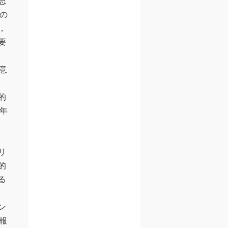
思
の
，
要
意
的
年
リ
的
る
ン
う報