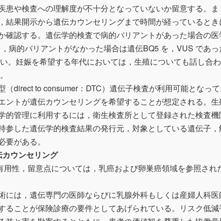
疾患や検査への理解度が不十分となっていないか留意する。ま
，結果開示から遺伝カウンセリングまで時間が経っているとき
か確認する。遺伝学的検査で病的バリアントがあった場合の医
を，病的バリアントがなかった場合は遺伝BQ5 を，VUS であっ
れたい。妊娠を希望する年代においては，生殖についても話し合
）。
irect to consumer：DTC）遺伝子検査が利用可能となっ
エントが遺伝カウンセリングを希望することが想定される。生
学的管理に利用するには，衛生検査所として登録された検査機
持参した遺伝学的検査結果の発行元，対象としている遺伝子，
必要がある。
伝カウンセリング
応と有用性，留意点については，乳癌および卵巣癌領域を参照され
術には，遺伝専門の医師ならびに乳腺外科もしくは産婦人科医
することが保険診療の要件としてあげられている。リスク低減