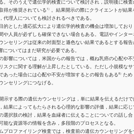
る。そのうえで遺伝学的検査について検討され，説明後に検査
取得が推奨されている
。結果開示の際にクライエントが結果
1）
，代理人についても検討されるべきである。
目的とした適応拡大により遺伝学的検査の機会は増加しており
間や人員が必ずしも確保できない場合もある。電話やインター
ウンセリングは従来の対面型と遜色ない結果であるとする報告
響についてはまだ研究が必要である。
の影響については，米国からの報告では，概ね乳癌の心配や不
リスクに関する理解が上昇したとしている。ただし小規模なサ
であった場合には心配や不安が増加するとの報告もある
ため
8）
ウンセリングにつなげる。
開示する際の遺伝カウンセリングは，単に結果を伝えるだけで
，結果によってもたらされる心理的な影響の評価，結果に応じ
の選択肢の検討，結果を血縁者に伝えることについての話し合
可能な資源等の情報を含み，多段階のプロセスとなる。
ムプロファイリング検査では，検査前の遺伝カウンセリングを