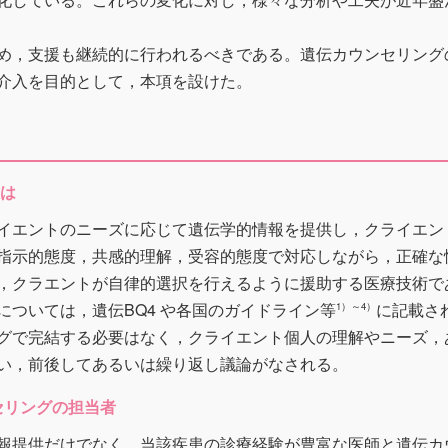
め，支援も継続的に行われるべきである。遺伝カウンセリング
介入を目的として，本項を設けた。
とは
イエントのニーズに応じて遺伝学的情報を提供し，クライエン
指示的態度，共感的理解，受容的態度で対応しながら，正確な
，クラエントが自律的選択を行えるように援助する医療技術で
については，遺伝BQ4 や各国のガイドライン等
に記載さ
1）～4）
グで完結する必要はなく，クライエント個人の理解やニーズ，
い，前後してあるいは繰り返し議論がなされる。
ンセリングの担当者
報提供だけでなく，当該疾患の診療経験が豊富な医師と遺伝カ