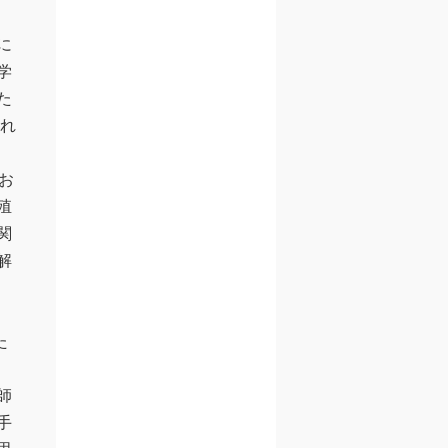
に
学
た
われ
てお
殖
関
解
た
師
手