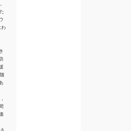
。
た
ウ
はわ
き
防
援
随
あ
，
間
価
さ