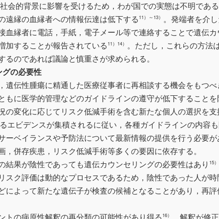
社会的背景に影響を受けるため，わが国での実態は不明である
の遠縁の血縁者への情報伝達は低下する
。発端者を介し
11）～13）
接血縁者に電話，手紙，電子メール等で連絡することで遺伝カ
増加することが報告されている
。ただし，これらの方法
11）14）
するのであれば議論と慎重さが求められる。
ングの必要性
，遺伝性腫瘍に精通した医療従事者に再相談する機会をもつべ
ともに医学的管理などのガイドラインの遵守が低下することを
況の変化に応じてリスク低減手術を含む新たな個人の選択を支
関するエビデンスが集積されるに従い，各種ガイドラインの内容も
サーベイランスや予防法について最新情報の提供を行う必要が
画，併存疾患，リスク低減手術等多くの要因に依存する。
の結果が陰性であっても遺伝カウンセリングの必要性はあり
15）
リスク評価は動的なプロセスであるため，陰性であった人が時
どによって新たな遺伝子が検査の候補となることがあり，再評
ントの病原性解釈の再分類の可能性があり得る
。解釈が修正
16）