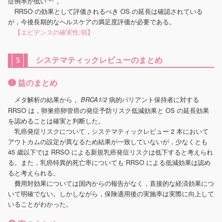
症例率が低い
。
RRSO の効果として評価されるべき OS の延長は確認されている
が，今後長期的なヘルスケアの満足度評価が必要である。
【エビデンスの確実性:弱】
システマティックレビューのまとめ
5
❶ 益のまとめ
メタ解析の結果から，
病的バリアント保持者に対する
BRCA1/2
RRSO は，卵巣癌卵管癌の発症予防リスク低減効果と OS の延長効果
を認めることは確実と判断した。
乳癌発症リスクについて，システマティックレビュー 2 本において
アウトカムの設定が異なるため結果が一致していないが，少なくとも
45 歳以下では RRSO による新規乳癌発症リスクは低下すると考えられ
る。また，乳癌特異的死亡率についても RRSO による低減効果は認め
ると考えられる。
費用対効果については国内からの報告がなく，直接的な経済効果につ
いて明確でない。しかしながら，保険適用後の実施率は実際に向上して
いることがわかった。