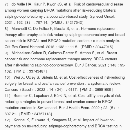
7） do Valle HA, Kaur P, Kwon JS, et al. Risk of cardiovascular disease
among women carrying BRCA mutations after risk-reducing bilateral
salpingo-oophorectomy：a population-based study. Gynecol Oncol.
2021；162（3）：707-14.［PMID：34217543］
8） Marchetti C, De Felice F, Boccia S, et al. Hormone replacement
therapy after prophylactic risk-reducing salpingo-oophorectomy and breast
cancer risk in BRCA1 and BRCA2 mutation carriers：a meta-analysis.
Crit Rev Oncol Hematol. 2018；132：111-5.［PMID：30447915］
9） Michaelson-Cohen R, Gabizon-Peretz S, Armon S, et al. Breast
cancer risk and hormone replacement therapy among BRCA carriers
after risk-reducing salpingo-oophorectomy. Eur J Cancer. 2021；148：95-
102.［PMID：33743487］
10） Wei X, Oxley S, Sideris M, et al. Cost-effectiveness of risk-reducing
surgery for breast and ovarian cancer prevention：a systematic review.
Cancers（Basel）. 2022；14（24）：6117.［PMID：36551605］
11） Bommer C, Lupatsch J, Bürki N, et al. Cost-utility analysis of risk-
reducing strategies to prevent breast and ovarian cancer in BRCA-
mutation carriers in Switzerland. Eur J Health Econ. 2022；23（5）：
807-21.［PMID：34767113］
12） Konnai K, Fujiwara H, Kitagawa M, et al. Impact of lower co-
payments on risk-reducing salpingo-oophorectomy and BRCA testing in