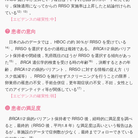
り，保険適用になってからの RRSO 実施率は上昇したと結論付けられ
12）13）
ている
。
【エビデンスの確実性:中】
❼ 患者の意向
日本のみのデータでは， HBOC の約 30％が RRSO を受けている
14）
。RRSO を選択するかの過程は複雑である。
病的バリア
BRCA1/2
ント保持者や閉経後，乳癌既往のほうが RRSO を選択する傾向があっ
15）
16）
た
。
遺伝学的検査を受ける時の年齢
，決断するときの年
BRCA
齢，
の病的バリアント， RRSO に対する情報の捉え方（リ
BRCA1/2
スク低減等）， RRSO を施行せずスクリーニングを行うことの限界，
卵巣癌の罹患の不安，手術合併症，更年期症状の不安，不妊，女性とし
17）
てのアイデンティティ等が関係している
。
【エビデンスの確実性:弱】
❽ 患者の満足度
病的バリアント保持者で RRSO 後，経時的に満足度を調べ
BRCA1/2
ると，最終的（RRSO 後，平均1.8 年）な満足度は高いという報告はあ
るが，単施設のデータで症例数が少なく，最終までフォローできている
18）