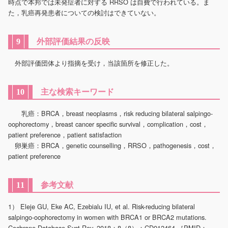
時点で本邦では未発症者に対する RRSO は自費で行われている。ま
た，乳癌再発患者についての検討はできていない。
外部評価結果の反映
9
外部評価団体より指摘を受け，当該箇所を修正した。
主な検索キーワード
10
乳癌：BRCA，breast neoplasms，risk reducing bilateral salpingo-
oophorectomy，breast cancer specific survival，complication，cost，
patient preference，patient satisfaction
卵巣癌：BRCA，genetic counselling，RRSO，pathogenesis，cost，
patient preference
参考文献
11
1） Eleje GU, Eke AC, Ezebialu IU, et al. Risk-reducing bilateral
salpingo-oophorectomy in women with BRCA1 or BRCA2 mutations.
Cochrane Database Syst Rev. 2018；8（8）：CD012464.［PMID：