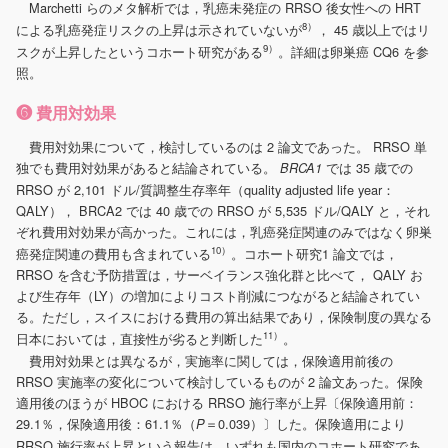
Marchetti らのメタ解析では，乳癌未発症の RRSO 後女性への HRT
8）
による乳癌発症リスクの上昇は示されていないが
， 45 歳以上ではリ
9）
スクが上昇したというコホート研究がある
。詳細は卵巣癌 CQ6 を参
照。
❻ 費用対効果
費用対効果について，検討しているのは 2 論文であった。 RRSO 単
独でも費用対効果があると結論されている。
では 35 歳での
BRCA1
RRSO が 2,101 ドル/質調整生存率年（quality adjusted life year：
QALY）， BRCA2 では 40 歳での RRSO が 5,535 ドル/QALY と，それ
ぞれ費用対効果が高かった。これには，乳癌発症関連のみではなく卵巣
10）
癌発症関連の費用も含まれている
。コホート研究1 論文では，
RRSO を含む予防措置は，サーベイランス強化群と比べて， QALY お
よび生存年（LY）の増加によりコスト削減につながると結論されてい
る。ただし，スイスにおける費用の算出結果であり，保険制度の異なる
11）
日本においては，直接性が劣ると判断した
。
費用対効果とは異なるが，実施率に関しては，保険適用前後の
RRSO 実施率の変化について検討しているものが 2 論文あった。保険
適用後のほうが HBOC における RRSO 施行率が上昇〔保険適用前：
29.1％，保険適用後：61.1％（
＝0.039）〕した。保険適用により
P
RRSO 施行率が上昇という報告は，いずれも国内のコホート研究であ