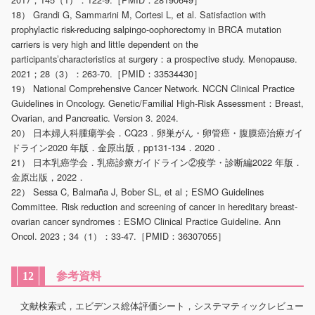
18） Grandi G, Sammarini M, Cortesi L, et al. Satisfaction with
prophylactic risk-reducing salpingo-oophorectomy in BRCA mutation
carriers is very high and little dependent on the
participantsʼcharacteristics at surgery：a prospective study. Menopause.
2021；28（3）：263-70.［PMID：33534430］
19） National Comprehensive Cancer Network. NCCN Clinical Practice
Guidelines in Oncology. Genetic/Familial High-Risk Assessment：Breast,
Ovarian, and Pancreatic. Version 3. 2024.
20） 日本婦人科腫瘍学会．CQ23．卵巣がん・卵管癌・腹膜癌治療ガイ
ドライン2020 年版．金原出版，pp131-134．2020．
21） 日本乳癌学会．乳癌診療ガイドライン②疫学・診断編2022 年版．
金原出版，2022．
22） Sessa C, Balmaña J, Bober SL, et al；ESMO Guidelines
Committee. Risk reduction and screening of cancer in hereditary breast-
ovarian cancer syndromes：ESMO Clinical Practice Guideline. Ann
Oncol. 2023；34（1）：33-47.［PMID：36307055］
参考資料
12
文献検索式，エビデンス総体評価シート，システマティックレビュー