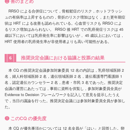
❷ 害のまとめ
RRSO による合併症について，骨粗鬆症のリスク，ホットフラッシ
ュの有病率は上昇するものの，骨折のリスク増加はなく，また更年期症
状は HRT による改善も認められている。心血管リスクも RRSO によ
るリスク増加はみられない。 RRSO 後 HRT での乳癌発症リスクは 45
歳以下においては乳癌発生率に影響はないが， 45 歳以上においては，
HRT 使用者の乳癌発生率が非使用者よりも高い可能性がある。
推奨決定会議における協議と投票の結果
6
本 CQ の推奨決定会議参加対象委員 12 名の内訳は，乳癌領域医師 2
名，婦人科領域医師 2 名，遺伝領域医師 2 名，遺伝看護専門看護師 1
名，認定遺伝カウンセラー 2 名，患者・市民 3 名であった。推奨決定
会議の運営にあたっては，事前に資料を供覧し，参加対象委員全員が
Evidence to Decision フレームワークを記入して意見を提示したうえ
で，当日の議論を行った。推奨決定会議には参加対象委員全員が参加し
た。
❶ このCQ の優先度
本 CQ が優先事項かについては 12 名全員が「はい」と回答した。卵