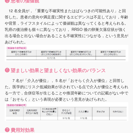
❺ 患者の価値観
12 名全員が，「重要な不確実性またはばらつきの可能性あり」と回
答した。患者の意向や満足度に関するエビデンスは不足しており，年齢
や背景，ライフスタイルによって価値観は異なってくると考えられる。
乳癌の後治療も個々に異なっており， RRSO 後の卵巣欠落症状が強く
出る場合と出ない場合があることも不確実性につながる，という意見が
あげられた。
❻ 望ましい効果と望ましくない効果のバランス
7 名が「介入が優位」， 5 名が「おそらく介入が優位」と回答し
た。医学的にリスク低減効果が示されている点で介入が優位と考えられ
る一方で，合併症等が生じることや推奨年齢についての記載がない中で
は「おそらく」という表現が必要という意見があげられた。
❼ 費用対効果