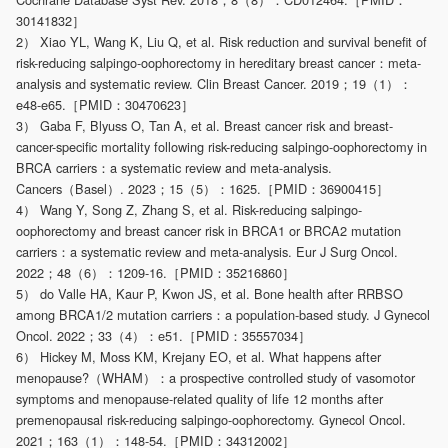
30141832］
2） Xiao YL, Wang K, Liu Q, et al. Risk reduction and survival benefit of
risk-reducing salpingo-oophorectomy in hereditary breast cancer：meta-
analysis and systematic review. Clin Breast Cancer. 2019；19（1）：
e48-e65.［PMID：30470623］
3） Gaba F, Blyuss O, Tan A, et al. Breast cancer risk and breast-
cancer-specific mortality following risk-reducing salpingo-oophorectomy in
BRCA carriers：a systematic review and meta-analysis.
Cancers（Basel）. 2023；15（5）：1625.［PMID：36900415］
4） Wang Y, Song Z, Zhang S, et al. Risk-reducing salpingo-
oophorectomy and breast cancer risk in BRCA1 or BRCA2 mutation
carriers：a systematic review and meta-analysis. Eur J Surg Oncol.
2022；48（6）：1209-16.［PMID：35216860］
5） do Valle HA, Kaur P, Kwon JS, et al. Bone health after RRBSO
among BRCA1/2 mutation carriers：a population-based study. J Gynecol
Oncol. 2022；33（4）：e51.［PMID：35557034］
6） Hickey M, Moss KM, Krejany EO, et al. What happens after
menopause?（WHAM）：a prospective controlled study of vasomotor
symptoms and menopause-related quality of life 12 months after
premenopausal risk-reducing salpingo-oophorectomy. Gynecol Oncol.
2021；163（1）：148-54.［PMID：34312002］