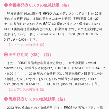
❶ 卵巣癌発症リスクの低減効果（益）
卵巣癌発症予防に関する RRSO のエビデンスとして採用した 2018
年のメタ解析では， 3 編の前向きコホート研究（観察期間 0.5～27
年）に参加した 2,534 人の
病的バリアント保持者において，
BRCA1/2
RRSO 実施者は非実施者と比較し，卵巣癌発症のリスク低減効果が確
認された〔ハザード比（hazard ratio：HR）：0.06（95％CI：0.02-
1）
0.17，
＜0.001）〕
。
P
【エビデンスの確実性:強】
❷ 全生存期間（OS）（益）
また， RRSO 実施者は非実施者と比較し，全生存期間（overall
survival：OS）の延長が確認された〔HR：0.32（95％CI：0.19-0.54，
P
1）
＜0.001）〕
。 2019 年のメタ解析では，乳癌未発症と既発症に分け
て検討したが，いずれにおいても OS の延長が確認された〔HR：
2）
0.27（95％CI：0.10-0.43），HR：0.33（95％CI：0.28-0.38）〕
。
【エビデンスの確実性:強】
❸ 乳癌発症リスクの低減効果（益）
3）
2023 年の Gaba らのメタ解析
では，
病的バリアント保
BRCA1/2