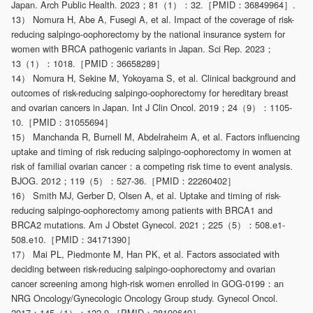
Japan. Arch Public Health. 2023；81（1）：32.［PMID：36849964］.
13） Nomura H, Abe A, Fusegi A, et al. Impact of the coverage of risk-
reducing salpingo-oophorectomy by the national insurance system for
women with BRCA pathogenic variants in Japan. Sci Rep. 2023；
13（1）：1018.［PMID：36658289］
14） Nomura H, Sekine M, Yokoyama S, et al. Clinical background and
outcomes of risk-reducing salpingo-oophorectomy for hereditary breast
and ovarian cancers in Japan. Int J Clin Oncol. 2019；24（9）：1105-
10.［PMID：31055694］
15） Manchanda R, Burnell M, Abdelraheim A, et al. Factors influencing
uptake and timing of risk reducing salpingo-oophorectomy in women at
risk of familial ovarian cancer：a competing risk time to event analysis.
BJOG. 2012；119（5）：527-36.［PMID：22260402］
16） Smith MJ, Gerber D, Olsen A, et al. Uptake and timing of risk-
reducing salpingo-oophorectomy among patients with BRCA1 and
BRCA2 mutations. Am J Obstet Gynecol. 2021；225（5）：508.e1-
508.e10.［PMID：34171390］
17） Mai PL, Piedmonte M, Han PK, et al. Factors associated with
deciding between risk-reducing salpingo-oophorectomy and ovarian
cancer screening among high-risk women enrolled in GOG-0199：an
NRG Oncology/Gynecologic Oncology Group study. Gynecol Oncol.
2017；145（1）：122-9.［PMID：28190649］