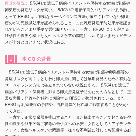
推奨の解説：
遺伝子病的バリアントを保持する女性は乳癌や
BRCA1/2
卵巣癌の発症リスクが高い。
遺伝子病的バリアント保持者に
BRCA1/2
とって RRSO は，有効なサーベイランス方法が確立されていない卵巣
癌のがん死低減効果が認められること，また乳癌発症予防効果が確認さ
れていることより重要な選択肢といえる。一方， RRSO により起こる
妊孕性の喪失や様々な女性ヘルスケアの問題についてはいまだエビデン
スが十分とはいえない状況にある。
本 CQ の背景
1
遺伝子病的バリアントを保持する女性は乳癌や卵巣癌等の
BRCA1/2
発症リスクが高く，とりわけ卵巣癌に関しては早期発見のための有効な
サーベイランス方法は確立されていない状況にある。
遺伝子
BRCA1/2
病的バリアント保持者に対する卵巣癌発症予防のための方法として，正
常な卵巣，卵管を外科的に切除する RRSO が検討されている。また，
RRSO は乳癌発症の予防や，乳癌特異的死亡率に影響することがわか
ってきた。
一方で，正常な臓器を摘出すること，また摘出することで起こる妊孕
性の喪失や卵巣欠落症状等の合併症への不安，女性としてのアイデンテ
ィティ，女性ヘルスケアの問題等，様々な不利益に対しても配慮する必