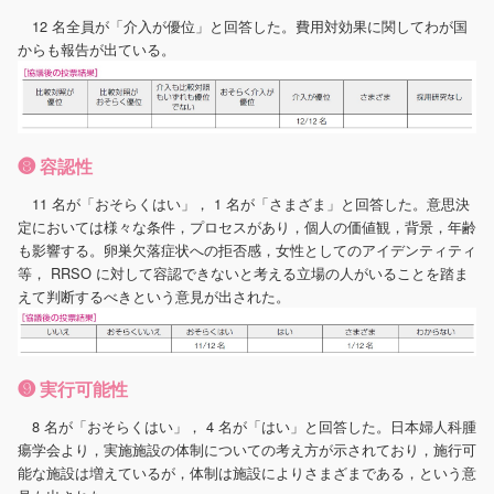
12 名全員が「介入が優位」と回答した。費用対効果に関してわが国
からも報告が出ている。
❽ 容認性
11 名が「おそらくはい」， 1 名が「さまざま」と回答した。意思決
定においては様々な条件，プロセスがあり，個人の価値観，背景，年齢
も影響する。卵巣欠落症状への拒否感，女性としてのアイデンティティ
等， RRSO に対して容認できないと考える立場の人がいることを踏ま
えて判断するべきという意見が出された。
❾ 実行可能性
8 名が「おそらくはい」， 4 名が「はい」と回答した。日本婦人科腫
瘍学会より，実施施設の体制についての考え方が示されており，施行可
能な施設は増えているが，体制は施設によりさまざまである，という意