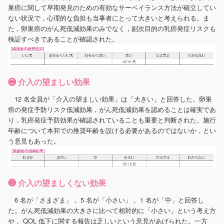
巣癌に関して早期発見のための有効なサーベイランス方法が確立してい
ない状況で，心理的な負担も当事者にとって大きいと考えられる。ま
た，卵巣癌のがん死低減効果のみでなく，副次目的の乳癌発症リスクも
検証すべきであることが確認された。
❷ 介入の望ましい効果
12 名全員が「介入の望ましい効果」は「大きい」と回答した。卵巣
癌の発症予防リスク低減効果，がん死低減効果を認めることは確実であ
り，乳癌発症予防効果が確認されていることも重要と判断された。施行
年齢について本邦での推奨年齢を設ける必要があるのではないか，とい
う意見もあった。
❸ 介入の望ましくない効果
6 名が「さまざま」， 5 名が「小さい」， 1 名が「中」と回答し
た。がん死低減効果の大きさに比べて相対的に「小さい」という考え方
や， QOL 低下に関する報告は乏しいという意見があげられた。一方