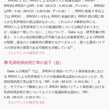
，
ともに RRSO による乳癌リスク低減を認め〔
，
BRCA2
BRCA1
はHR：0.60（95％CI：0.40-0.89，
＝0.01），
BRCA2
BRCA1
P
BRCA2
はHR：0.42（95％CI：0.20-0.86，
＝0.02）〕， RRSO 術後 5 年以上
P
では
，
いずれも RRSO 未施行群と RRSO 群の間に明
BRCA1
BRCA2
らかな乳癌発症の差は認めなかった。これらのメタ解析以外にも，
RRSO による乳癌発症リスクの低減効果については検討されてきた
が，結論が一致していない。これについて， Gaba らは，研究対象の性
質上，ランダム化比較試験は不可能であるため観察研究による GRADE
の制限，過去のメタ解析内の重複するデータセット，様々な選択バイア
3）
スの存在等が原因である可能性を示唆している
。
【エビデンスの確実性:中】
❹ 乳癌特異的死亡率の低下（益）
3）
Gaba らの報告
では，
病的バリアント保持者全体におけ
BRCA1/2
る RRSO による乳癌発症リスクの低減効果は認められなかったが，乳
癌特異的死亡率は低下する〔RR：0.26（95％CI：0.18-0.39）〕。ま
た，サブグループ解析において
病的バリアント保持者における
BRCA1
乳癌特異的死亡率についてもリスク低減効果を認めた〔RR：
0.46（95％CI：0.30-0.70）〕。
【エビデンスの確実性:強】