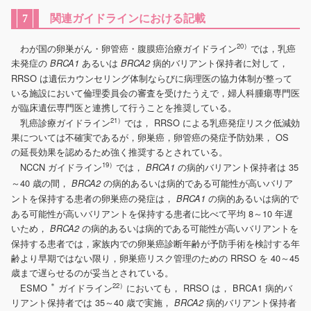
関連ガイドラインにおける記載
7
20）
わが国の卵巣がん・卵管癌・腹膜癌治療ガイドライン
では，乳癌
未発症の
あるいは
病的バリアント保持者に対して，
BRCA1
BRCA2
RRSO は遺伝カウンセリング体制ならびに病理医の協力体制が整って
いる施設において倫理委員会の審査を受けたうえで，婦人科腫瘍専門医
が臨床遺伝専門医と連携して行うことを推奨している。
21）
乳癌診療ガイドライン
では， RRSO による乳癌発症リスク低減効
果については不確実であるが，卵巣癌，卵管癌の発症予防効果， OS
の延長効果を認めるため強く推奨するとされている。
19）
NCCN ガイドライン
では，
の病的バリアント保持者は 35
BRCA1
～40 歳の間，
の病的あるいは病的である可能性が高いバリア
BRCA2
ントを保持する患者の卵巣癌の発症は，
の病的あるいは病的で
BRCA1
ある可能性が高いバリアントを保持する患者に比べて平均 8～10 年遅
いため，
の病的あるいは病的である可能性が高いバリアントを
BRCA2
保持する患者では，家族内での卵巣癌診断年齢が予防手術を検討する年
齢より早期ではない限り，卵巣癌リスク管理のための RRSO を 40～45
歳まで遅らせるのが妥当とされている。
＊
22）
ESMO
ガイドライン
においても， RRSO は， BRCA1 病的バ
リアント保持者では 35～40 歳で実施，
病的バリアント保持者
BRCA2