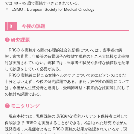
では 40～45 歳で実施すべきとされている。
ESMO：European Society for Medical Oncology
今後の課題
8
❶ 研究課題
RRSO を実施する際の心理的社会的影響については，当事者の病
態，家族背景，年齢等の背景因子が複雑で現在のところ大規模な比較検
討は実施されていない。現状では，当事者の状況や多様な価値観を配慮
して診療をしていく必要がある。
RRSO 実施後に起こる女性ヘルスケアについてのエビデンスはまだ
十分とはいえず，今後の研究課題である。また，妊孕性の問題について
は，今後がん生殖分野と連携し，受精卵凍結・将来的な妊娠等に関して
の検討も課題である。
❷ モニタリング
現在本邦では，乳癌既往の
病的バリアント保持者に対して
BRCA1/2
保険診療で RRSO を実施することができる。検討された研究ではがん
既発症者，未発症者ともに RRSO 実施の効果が確認されているが，現