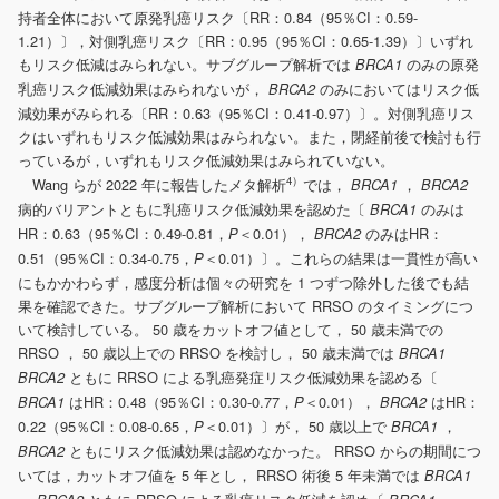
持者全体において原発乳癌リスク〔RR：0.84（95％CI：0.59-
1.21）〕，対側乳癌リスク〔RR：0.95（95％CI：0.65-1.39）〕いずれ
もリスク低減はみられない。サブグループ解析では
のみの原発
BRCA1
乳癌リスク低減効果はみられないが，
のみにおいてはリスク低
BRCA2
減効果がみられる〔RR：0.63（95％CI：0.41-0.97）〕。対側乳癌リス
クはいずれもリスク低減効果はみられない。また，閉経前後で検討も行
っているが，いずれもリスク低減効果はみられていない。
4）
Wang らが 2022 年に報告したメタ解析
では，
，
BRCA1
BRCA2
病的バリアントともに乳癌リスク低減効果を認めた〔
のみは
BRCA1
HR：0.63（95％CI：0.49-0.81，
＜0.01），
のみはHR：
P
BRCA2
0.51（95％CI：0.34-0.75，
＜0.01）〕。これらの結果は一貫性が高い
P
にもかかわらず，感度分析は個々の研究を 1 つずつ除外した後でも結
果を確認できた。サブグループ解析において RRSO のタイミングにつ
いて検討している。 50 歳をカットオフ値として， 50 歳未満での
RRSO ， 50 歳以上での RRSO を検討し， 50 歳未満では
BRCA1
ともに RRSO による乳癌発症リスク低減効果を認める〔
BRCA2
はHR：0.48（95％CI：0.30-0.77，
＜0.01），
はHR：
BRCA1
P
BRCA2
0.22（95％CI：0.08-0.65，
＜0.01）〕が， 50 歳以上で
，
P
BRCA1
ともにリスク低減効果は認めなかった。 RRSO からの期間につ
BRCA2
いては，カットオフ値を 5 年とし， RRSO 術後 5 年未満では
BRCA1