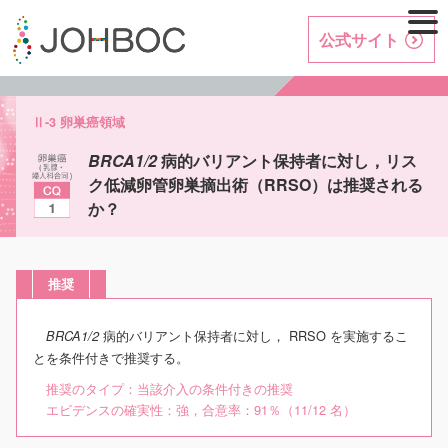
公式サイト
Ⅱ-3 卵巣癌領域
BRCA1/2
病的バリアント保持者に対し，リス
ク低減卵管卵巣摘出術（RRSO）は推奨される
か？
推奨
病的バリアント保持者に対し， RRSO を実施するこ
BRCA1/2
とを条件付きで推奨する。
推奨のタイプ：当該介入の条件付きの推奨
エビデンスの確実性：強，合意率：91％（11/12 名）