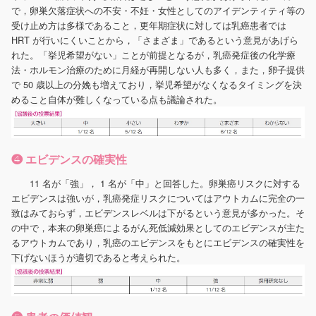
で，卵巣欠落症状への不安・不妊・女性としてのアイデンティティ等の
受け止め方は多様であること，更年期症状に対しては乳癌患者では
HRT が行いにくいことから，「さまざま」であるという意見があげら
れた。「挙児希望がない」ことが前提となるが，乳癌発症後の化学療
法・ホルモン治療のために月経が再開しない人も多く，また，卵子提供
で 50 歳以上の分娩も増えており，挙児希望がなくなるタイミングを決
めること自体が難しくなっている点も議論された。
❹ エビデンスの確実性
11 名が「強」， 1 名が「中」と回答した。卵巣癌リスクに対する
エビデンスは強いが，乳癌発症リスクについてはアウトカムに完全の一
致はみておらず，エビデンスレベルは下がるという意見が多かった。そ
の中で，本来の卵巣癌によるがん死低減効果としてのエビデンスが主た
るアウトカムであり，乳癌のエビデンスをもとにエビデンスの確実性を
下げないほうが適切であると考えられた。