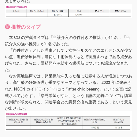
見も出された。
❿ 推奨のタイプ
本 CQ の推奨タイプは「当該介入の条件付きの推奨」が11 名，「当
該介入の強い推奨」が1 名であった。
「条件付き」とした理由として，女性ヘルスケアのエビデンスが少な
い点，遺伝診療体制，適切な手術体制のもとで実施すべきである点があ
げられた。さらに，受精卵を凍結する選択肢についても議論がなされ
た。
なお実地臨床では，卵巣機能を失った後に妊娠する人が増加しつつあ
り，高年齢の妊娠管理が重要なテーマとなっている。 2023 年に発表さ
19）
れた NCCN ガイドライン
には「after child bearing」という文言は記
載されておらず，「挙児希望がない」という用語の定義については慎重
な判断が求められる。関連学会との意見交換も重要である，という意見
が出された。