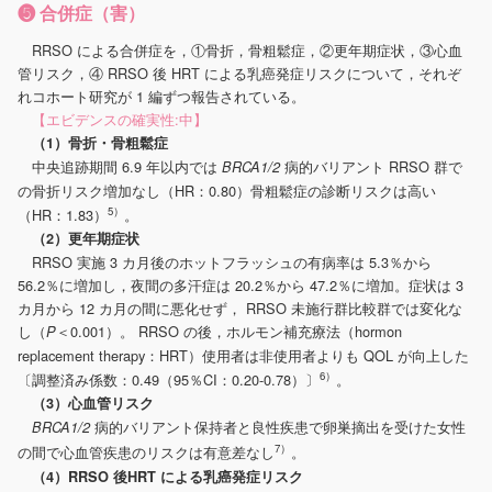
❺ 合併症（害）
RRSO による合併症を，①骨折，骨粗鬆症，②更年期症状，③心血
管リスク，④ RRSO 後 HRT による乳癌発症リスクについて，それぞ
れコホート研究が 1 編ずつ報告されている。
【エビデンスの確実性:中】
（1）骨折・骨粗鬆症
中央追跡期間 6.9 年以内では
病的バリアント RRSO 群で
BRCA1/2
の骨折リスク増加なし（HR：0.80）骨粗鬆症の診断リスクは高い
5）
（HR：1.83）
。
（2）更年期症状
RRSO 実施 3 カ月後のホットフラッシュの有病率は 5.3％から
56.2％に増加し，夜間の多汗症は 20.2％から 47.2％に増加。症状は 3
カ月から 12 カ月の間に悪化せず， RRSO 未施行群比較群では変化な
し（
＜0.001）。 RRSO の後，ホルモン補充療法（hormon
P
replacement therapy：HRT）使用者は非使用者よりも QOL が向上した
6）
〔調整済み係数：0.49（95％CI：0.20-0.78）〕
。
（3）心血管リスク
病的バリアント保持者と良性疾患で卵巣摘出を受けた女性
BRCA1/2
7）
の間で心血管疾患のリスクは有意差なし
。
（4）RRSO 後HRT による乳癌発症リスク