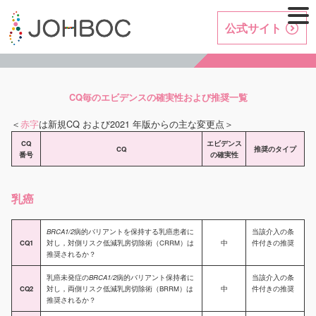
公式サイト
CQ毎のエビデンスの確実性および推奨一覧
＜
赤字
は新規CQ および2021 年版からの主な変更点＞
CQ
エビデンス
CQ
推奨のタイプ
番号
の確実性
乳癌
BRCA1/2
病的バリアントを保持する乳癌患者に
当該介入の条
CQ1
対し，対側リスク低減乳房切除術（CRRM）は
中
件付きの推奨
推奨されるか？
乳癌未発症の
BRCA1/2
病的バリアント保持者に
当該介入の条
CQ2
対し，両側リスク低減乳房切除術（BRRM）は
中
件付きの推奨
推奨されるか？