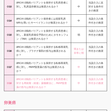
BRCA1/2
病的バリアントを保持する乳癌患者に
当該介入に反
CQ3
対し，乳房温存療法は推奨されるか？
中
対する条件付
きの推奨
BRCA1/2
病的バリアント保持者には造影乳房
当該介入の条
CQ4
中
MRIを用いたサーベイランスが推奨されるか？
件付きの推奨
BRCA1/2
病的バリアントを保持する乳癌患者に
当該介入の条
CQ5
対し，新規乳癌発症予防のためにタモキシフェ
弱
件付きの推奨
ン（TAM）は推奨されるか？
BRCA1/2
病的バリアントを保持する転移再発乳
当該介入の条
弱または
CQ6
癌に対し，プラチナ製剤の投与は推奨される
件付きの推奨
非常に弱
か？
BRCA1/2
病的バリアントを保持する転移再発乳
当該介入の条
CQ7
癌に対し，PARP阻害薬の投与は推奨される
中
件付きの推奨
か？
BRCA1/2
病的バリアントを保持する乳癌患者に
当該介入の条
CQ8
対する周術期（術後）薬物療法に，PARP阻害
中
件付きの推奨
薬の投与は推奨されるか？
卵巣癌