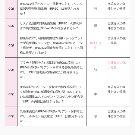
BRCA1/2
病的バリアント保持者に対し，リスク
当該介入の条
CQ1
低減卵管卵巣摘出術（RRSO）は推奨される
強
件付きの推奨
か？
リスク低減卵管卵巣摘出術（RRSO）の際の卵
当該介入の条
CQ2
弱
管の病理検索はSEE—FIMが推奨されるか？
件付きの推奨
卵巣癌に対し初回薬物療法で用いられるプラチ
当該介入の強
ナ製剤併用レジメンは，
BRCA1/2
病的バリアン
弱または
い推奨
CQ3
ト保持者（
BRCA1/2
関連卵巣癌）に対しても同
中
様に推奨されるか？
プラチナ製剤を含む初回薬物療法に奏効した
当該介入の強
BRCA1/2
病的バリアントを有する卵巣癌患者に
い推奨
CQ4
強
対し，PARP阻害薬の維持療法が推奨される
か？
BRCA
病的バリアント保持者の卵巣癌発症リス
当該介入の条
ク低減のために低用量経口避妊薬（OC）ある
件付きの推奨
CQ5
中
いは低用量エストロゲン・プロゲスチン配合薬
（LEP）の内服は推奨されるか？
乳癌未発症の
BRCA1/2
病的バリアント保持者に
当該介入の条
CQ6
対し，ホルモン補充療法（HRT）は推奨される
弱
件付きの推奨
か？