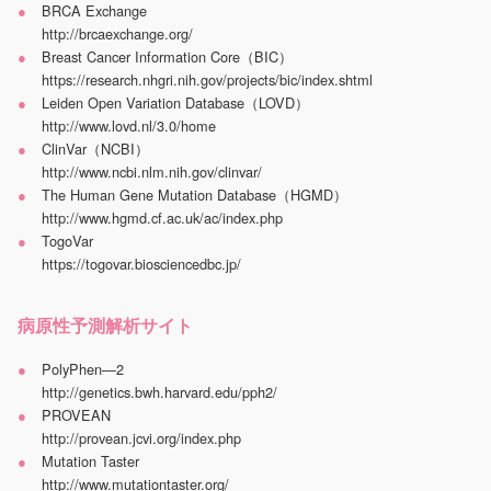
BRCA Exchange
http://brcaexchange.org/
Breast Cancer Information Core（BIC）
https://research.nhgri.nih.gov/projects/bic/index.shtml
Leiden Open Variation Database（LOVD）
http://www.lovd.nl/3.0/home
ClinVar（NCBI）
http://www.ncbi.nlm.nih.gov/clinvar/
The Human Gene Mutation Database（HGMD）
http://www.hgmd.cf.ac.uk/ac/index.php
TogoVar
https://togovar.biosciencedbc.jp/
病原性予測解析サイト
PolyPhen—2
http://genetics.bwh.harvard.edu/pph2/
PROVEAN
http://provean.jcvi.org/index.php
Mutation Taster
http://www.mutationtaster.org/