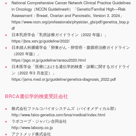
National Comprehensive Cancer Network Clinical Practice Guidelines
in Oncology（NCCN Guidelines®）「Genetic/Familial High—Risk
Assessment：Breast, Ovarian and Pancreatic, Version 3. 2024」
https://www.nccn.org/professionals/physician_gls/pdf/genetics_bop.p
df
日本乳癌学会「乳癌診療ガイドライン（2022 年版）」
https://jbcs.xsrv.jp/guideline/2022/
日本婦人科腫瘍学会「卵巣がん・卵管癌・腹膜癌治療ガイドライン
（2020 年版）」
https://jsgo.or.jp/guideline/ransou2020.html
日本医学会「医療における遺伝学的検査・診断に関するガイドライ
ン（2022 年3 月改定）」
https://jams.med.or.jp/guideline/genetics-diagnosis_2022.pdf
BRCA遺伝学的検査受託会社
株式会社ファルコバイオシステムズ（バイオメディカル部）
http://www.falco-genetics.com/brca/medical/index.html
ラボコープ・ジャパン合同会社
http://www.labcorp.co.jp
アクトメッド株式会社