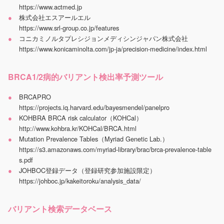
https://www.actmed.jp
株式会社エスアールエル
https://www.srl-group.co.jp/features
コニカミノルタプレシジョンメディシンジャパン株式会社
https://www.konicaminolta.com/jp-ja/precision-medicine/index.html
BRCA1/2病的バリアント検出率予測ツール
BRCAPRO
https://projects.iq.harvard.edu/bayesmendel/panelpro
KOHBRA BRCA risk calculator（KOHCal）
http://www.kohbra.kr/KOHCal/BRCA.html
Mutation Prevalence Tables（Myriad Genetic Lab.）
https://s3.amazonaws.com/myriad-library/brac/brca-prevalence-table
s.pdf
JOHBOC登録データ（登録研究参加施設限定）
https://johboc.jp/kakeitoroku/analysis_data/
バリアント検索データベース