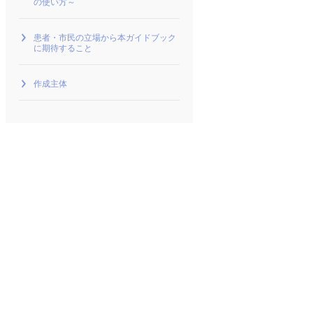
の使い方～
患者・市民の立場から本ガイドブック
に期待すること
作成主体