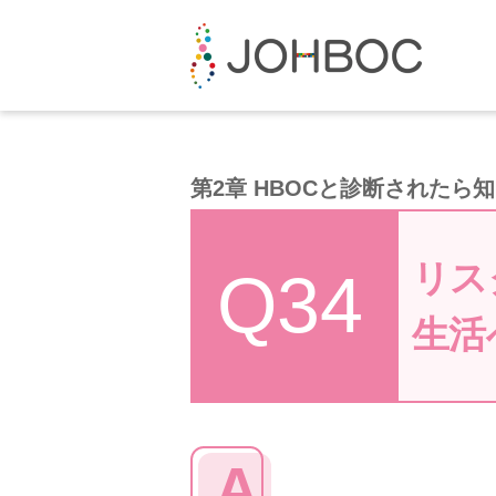
第2章 HBOCと診断されたら
リス
Q34
生活
A