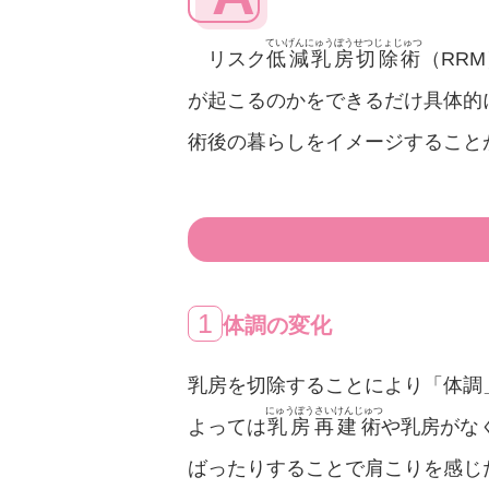
ていげんにゅうぼうせつじょじゅつ
リスク
低減乳房切除術
（RR
が起こるのかをできるだけ具体的
術後の暮らしをイメージすること
1
体調の変化
乳房を切除することにより「体調
にゅうぼうさいけんじゅつ
よっては
乳房再建術
や乳房がな
ばったりすることで肩こりを感じ