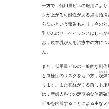
一方で，低用量ピルの服用により
クが上がる可能性がある点も指摘
らないという報告もあり，今のと
乳がんのサーベイランスはしっか
お，現在乳がんを治療中の方につ
ん。
また，低用量ピルの一般的な副作
きつえん
と血栓症のリスクをもつ方，
喫煙
しょけい
ります。また
初経
がくる前にも服
は，産婦人科での定期的な体調確
ピルを内服することによる主なメ