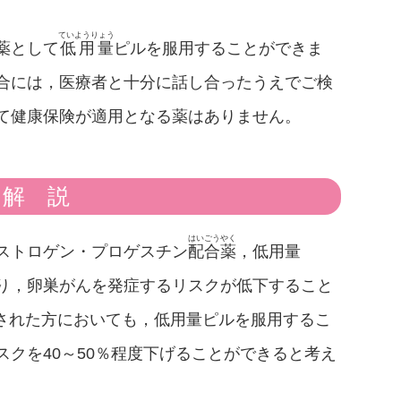
ていようりょう
薬として
低用量
ピルを服用することができま
合には，医療者と十分に話し合ったうえでご検
て健康保険が適用となる薬はありません。
解説
はいごうやく
ストロゲン・プロゲスチン
配合薬
，低用量
り，卵巣がんを発症するリスクが低下すること
断された方においても，低用量ピルを服用するこ
クを40～50％程度下げることができると考え