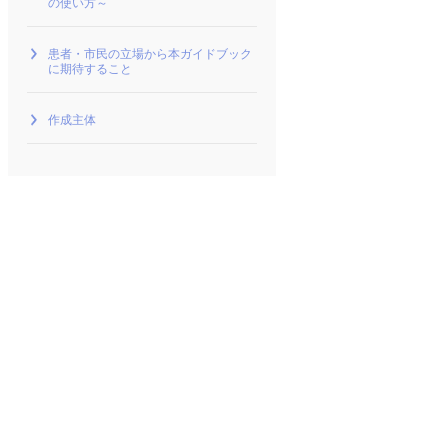
の使い方～
患者・市民の立場から本ガイドブック
に期待すること
作成主体